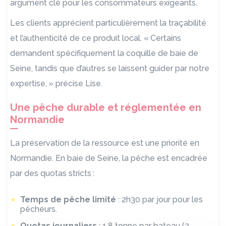
argument cl
é
pour les consommateurs exigeants.
Les clients apprécient particulièrement la traçabilité
et l’authenticité de ce produit local. «
Certains
demandent sp
é
cifiquement la coquille de baie de
Seine, tandis que d
’
autres se laissent guider par notre
expertise,
»
pr
é
cise Lise.
Une pêche durable et réglementée en
Normandie
La préservation de la ressource est une priorité en
Normandie. En baie de Seine, la pêche est encadrée
par des quotas stricts
:
Temps de pêche limité
: 2h30 par jour pour les
pêcheurs.
Quotas journaliers
: 1,8 tonne par bateau (2