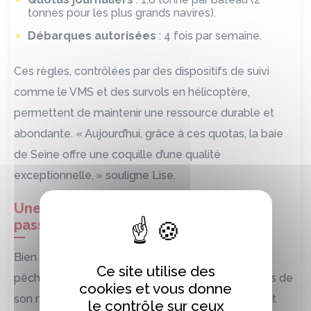
tonnes pour les plus grands navires).
Débarques autorisées
: 4 fois par semaine.
Ces règles, contrôlées par des dispositifs de suivi
comme le VMS et des survols en hélicoptère,
permettent de maintenir une ressource durable et
abondante. «
Aujourd
’
hui, gr
â
ce
à
ces quotas, la baie
de Seine offre une coquille d
’
une qualit
é
exceptionnelle,
»
souligne Lise.
Une tradition locale, un métier de
passion
Bien que Lise ne vienne pas d’une famille de
Ce site utilise des
pêcheurs, elle a plongé dans cet univers aux côtés de
cookies et vous donne
son mari, passionné de la mer. Ensemble, ils gèrent
le contrôle sur ceux