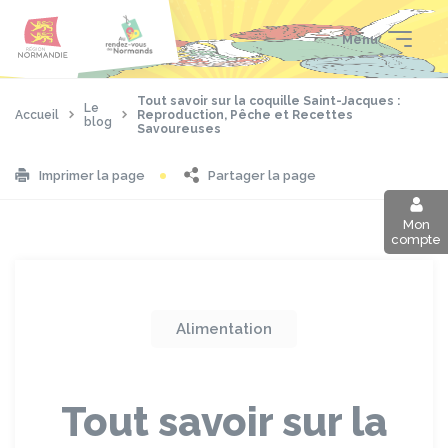
Aller
Passer
Panneau de gestion des cookies
au
au
Menu
contenu
pied
principal
de
page
Tout savoir sur la coquille Saint-Jacques :
Le
Accueil
Reproduction, Pêche et Recettes
blog
Savoureuses
Partager la page
Imprimer la page
Mon
compte
Alimentation
Tout savoir sur la