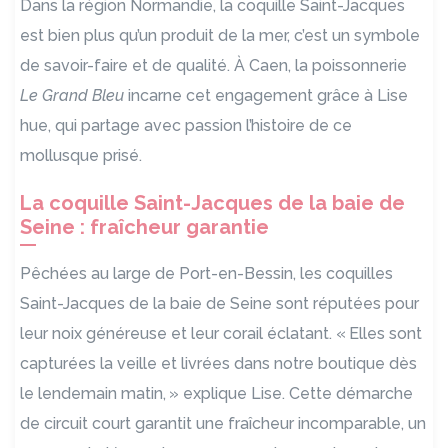
Dans la région Normandie, la coquille Saint-Jacques
est bien plus qu’un produit de la mer, c’est un symbole
de savoir-faire et de qualité. À Caen, la poissonnerie
Le Grand Bleu
incarne cet engagement grâce à Lise
hue, qui partage avec passion l’histoire de ce
mollusque prisé.
La coquille Saint-Jacques de la baie de
Seine : fraîcheur garantie
Pêchées au large de Port-en-Bessin, les coquilles
Saint-Jacques de la baie de Seine sont réputées pour
leur noix généreuse et leur corail éclatant. «
Elles sont
captur
é
es la veille et livr
é
es dans notre boutique d
è
s
le lendemain matin,
»
explique Lise. Cette d
é
marche
de circuit court garantit une fra
î
cheur incomparable, un