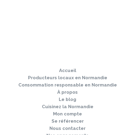
Sauter
Togg
le
navi
pied
Accueil
de
page
Producteurs locaux en Normandie
Consommation responsable en Normandie
À propos
Le blog
Cuisinez la Normandie
Mon compte
Se référencer
Nous contacter