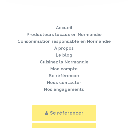
Sauter
Togg
le
navi
pied
Accueil
de
page
Producteurs locaux en Normandie
Consommation responsable en Normandie
À propos
Le blog
Cuisinez la Normandie
Mon compte
Se référencer
Nous contacter
Nos engagements
Se référencer