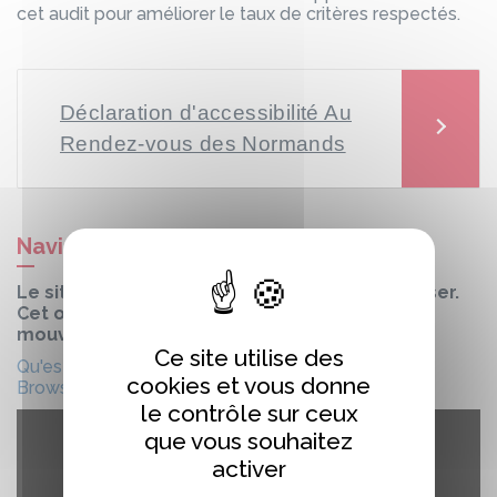
cet audit pour améliorer le taux de critères respectés.
Déclaration d'accessibilité Au
Rendez-vous des Normands
Naviguez avec votre tête !
Le site intègre un outil innovant : Ability Browser.
Cet outil vous permet de naviguer grâce aux
mouvements de votre tête.
Ce site utilise des
Qu'est ce que Ability Browser ?
|
Installer Ability
cookies et vous donne
Browser
le contrôle sur ceux
que vous souhaitez
activer