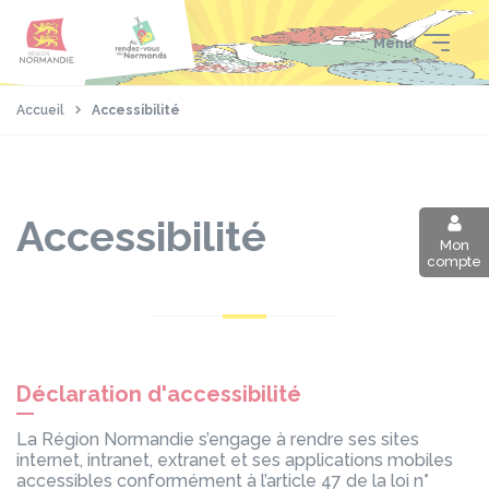
Aller
Passer
Panneau de gestion des cookies
au
au
Menu
contenu
pied
principal
de
page
Accueil
Accessibilité
Accessibilité
Mon
compte
Déclaration d'accessibilité
La Région Normandie s’engage à rendre ses sites
internet, intranet, extranet et ses applications mobiles
accessibles conformément à l’article 47 de la loi n°