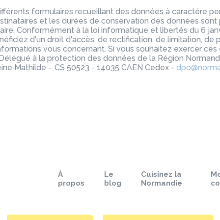
ifférents formulaires recueillant des données à caractère pe
 destinataires et les durées de conservation des données sont p
ire. Conformément à la loi informatique et libertés du 6 jan
ficiez d'un droit d'accès, de rectification, de limitation, de p
nformations vous concernant. Si vous souhaitez exercer ces d
 Délégué à la protection des données de la Région Normand
ine Mathilde – CS 50523 - 14035 CAEN Cedex -
dpo@norman
À
Le
Cuisinez la
M
propos
blog
Normandie
c