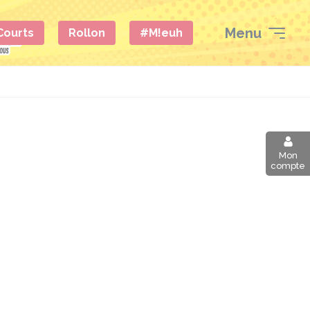
Menu
 Courts
Rollon
#M!euh
Mon
compte