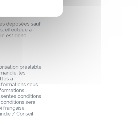
rmandie et sont
ite, par quelque
donc interdite et
ues déposées sauf
s, effectuée à
die est donc
orisation préalable
mandie, les
ttes à
informations sous
informations
ésentes conditions
s conditions sera
i française.
ndie / Conseil