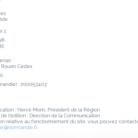
es
ilde
x 1
 98
95
human
4 Rouen Cédex
00
mandie) : 200053403
cation : Hervé Morin, Président de la Région
de l'édition : Direction de la Communication
on relative au fonctionnement du site, vous pouvez contac
r@normandie.fr