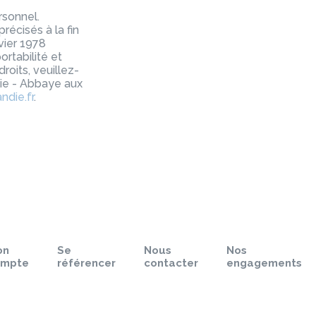
rsonnel.
récisés à la fin
vier 1978
ortabilité et
roits, veuillez-
ie - Abbaye aux
die.fr
.
on
Se
Nous
Nos
ompte
référencer
contacter
engagements