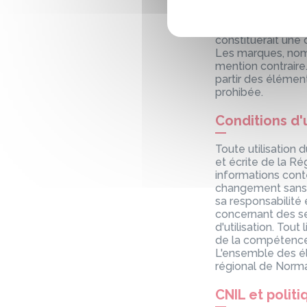
autre élément com
protégés par le dr
procédé que ce so
constituerait une
Les marques, nom
mention contraire
partir des élémen
prohibée.
Conditions d'u
Toute utilisation 
et écrite de la R
informations conte
changement sans pr
sa responsabilité 
concernant des se
d'utilisation. Tout
de la compétence e
L'ensemble des él
régional de Norma
CNIL et polit