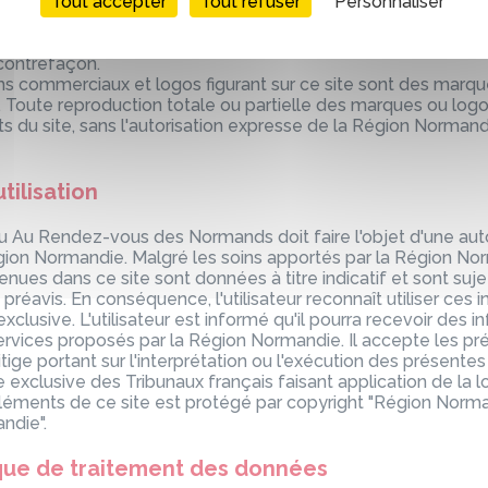
Tout accepter
Tout refuser
Personnaliser
posant ce site sont la propriété exclusive de la Région No
oit d'auteur. Toute représentation totale ou partielle de ce s
it, sans l'autorisation expresse de la Région Normandie est 
 contrefaçon.
s commerciaux et logos figurant sur ce site sont des marq
. Toute reproduction totale ou partielle des marques ou logo
ts du site, sans l'autorisation expresse de la Région Norman
tilisation
du Au Rendez-vous des Normands doit faire l'objet d'une aut
égion Normandie. Malgré les soins apportés par la Région Nor
nues dans ce site sont données à titre indicatif et sont suje
éavis. En conséquence, l'utilisateur reconnaît utiliser ces 
exclusive. L'utilisateur est informé qu'il pourra recevoir des 
rvices proposés par la Région Normandie. Il accepte les pr
 litige portant sur l'interprétation ou l'exécution des présente
xclusive des Tribunaux français faisant application de la lo
éments de ce site est protégé par copyright "Région Norma
ndie".
ique de traitement des données