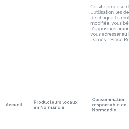
Ce site propose d
L'utilisation, les
de chaque formula
modifiée, vous béné
d’opposition aux i
vous adresser au
Dames - Place Re
Sauter
le
pied
Consommation
de
Producteurs locaux
Accueil
responsable en
page
en Normandie
Normandie