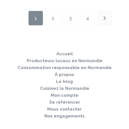
Pagination
1
2
3
4
Page
Page
Page
Page
Sauter
Togg
le
navi
pied
Accueil
de
page
Producteurs locaux en Normandie
Consommation responsable en Normandie
À propos
Le blog
Cuisinez la Normandie
Mon compte
Se référencer
Nous contacter
Nos engagements