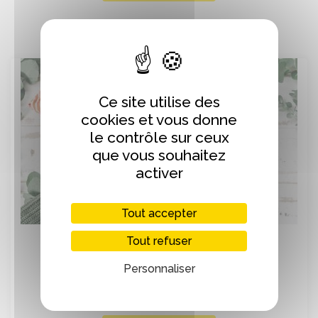
Ce site utilise des
cookies et vous donne
le contrôle sur ceux
que vous souhaitez
activer
Tout accepter
Loisirs & Culture
Tout refuser
Personnaliser
10 idées de cadeaux originaux !