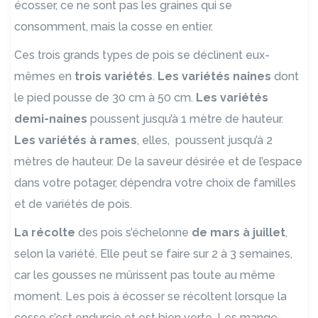
écosser, ce ne sont pas les graines qui se
consomment, mais la cosse en entier.
Ces trois grands types de pois se déclinent eux-
mêmes en
trois variétés
.
Les variétés naines
dont
le pied pousse de 30 cm à 50 cm.
Les variétés
demi-naines
poussent jusqu’à 1 mètre de hauteur.
Les variétés à rames
, elles, poussent jusqu’à 2
mètres de hauteur. De la saveur désirée et de l’espace
dans votre potager, dépendra votre choix de familles
et de variétés de pois.
La récolte
des pois s’échelonne
de mars à juillet
,
selon la variété. Elle peut se faire sur 2 à 3 semaines,
car les gousses ne mûrissent pas toute au même
moment. Les pois à écosser se récoltent lorsque la
cosse s’est endurcie et est bien verte. Les mange-