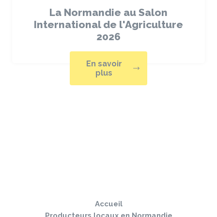
La Normandie au Salon
International de l'Agriculture
2026
En savoir
plus
Sauter
Togg
le
navi
pied
Accueil
de
page
Producteurs locaux en Normandie