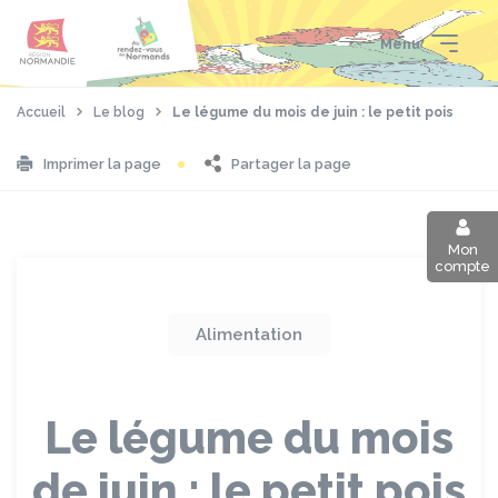
Aller
Passer
Panneau de gestion des cookies
au
au
Menu
contenu
pied
principal
de
page
Accueil
Le blog
Le légume du mois de juin : le petit pois
Partager la page
Imprimer la page
Mon
compte
Alimentation
Le légume du mois
de juin : le petit pois