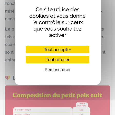
fonctionnement du système hormonal, la
Ce site utilise des
minéralisation osseuse ou la transmission de l’influx
cookies et vous donne
nerveux en font partie.
le contrôle sur ceux
que vous souhaitez
Le petit pois est aussi riche en oligo-éléments
activer
tels que le fer, le cuivre ou encore le zinc. Ces oligo-
éléments sont en quantité infime dans le corps. Ils
Tout accepter
sont essentiels et un excès ou une carence peuvent
Tout refuser
entrainer de graves troubles.
Personnaliser
La composition du petit pois