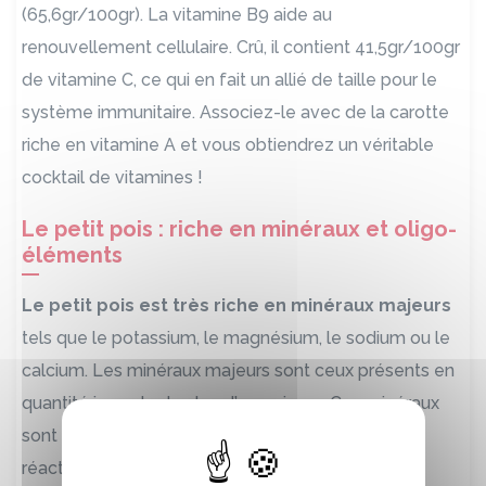
(65,6gr/100gr). La vitamine B9 aide au
renouvellement cellulaire. Crû, il contient 41,5gr/100gr
de vitamine C, ce qui en fait un allié de taille pour le
système immunitaire. Associez-le avec de la carotte
riche en vitamine A et vous obtiendrez un véritable
cocktail de vitamines !
Le petit pois : riche en minéraux et oligo-
éléments
Le petit pois est très riche en minéraux majeurs
tels que le potassium, le magnésium, le sodium ou le
calcium. Les minéraux majeurs sont ceux présents en
quantité importante dans l’organisme. Ces minéraux
sont essentiels et participent à de nombreuses
réactions chimiques et physiologiques. Le