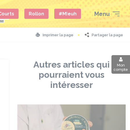
Menu
 Courts
Rollon
#M!euh
Partager la page
Imprimer la page
Autres articles qui
Mon
compte
pourraient vous
intéresser