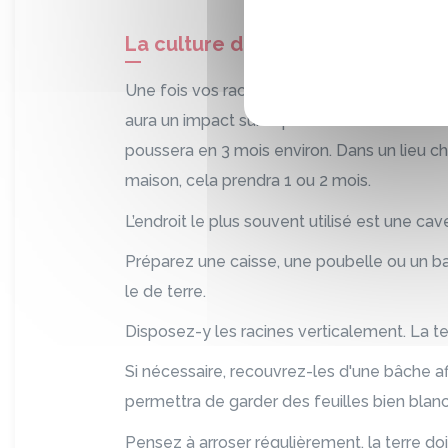
La culture de l’endive : Le força
Une fois vos racines prêtes, vient l’étape d
aura un impact sur la pousse de l’endive. Dan
poussera en 3 mois environ. Dans un lieu ch
maison, cela prendra 1 ou 2 mois.
L’endroit le plus souvent utilisé est une cave 
Préparez une caisse, une poubelle ou un 
le de terre.
Disposez-y les racines verticalement. La terr
Si nécessaire, recouvrez-les d'une bâche afi
permettra de garder des feuilles bien blan
Pensez à arroser régulièrement, la terre doi