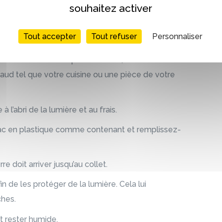
souhaitez activer
ge
Tout accepter
Tout refuser
Personnaliser
u forçage. L’endroit où vous plantez vos racines
s un lieu froid tel qu'en extérieur, l'endive
aud tel que votre cuisine ou une pièce de votre
à l’abri de la lumière et au frais.
bac en plastique comme contenant et remplissez-
e doit arriver jusqu’au collet.
n de les protéger de la lumière. Cela lui
ches.
t rester humide.