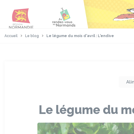
Aller
Passer
Panneau de gestion des cookies
au
au
contenu
pied
principal
de
page
Accueil
Le blog
Le légume du mois d'avril : L'endive
Ali
Le légume du moi