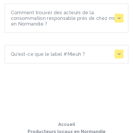
Comment trouver des acteurs de la
consommation responsable près de chez moi
en Normandie ?
Qu'est-ce que le label #Mieuh ?
Sauter
Togg
le
navi
pied
Accueil
de
page
Producteurs locaux en Normandie