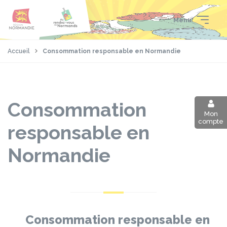
Aller
Passer
Panneau de gestion des cookies
au
au
Menu
contenu
pied
principal
de
page
Accueil
Consommation responsable en Normandie
Consommation
Mon
compte
responsable en
Normandie
Consommation responsable en