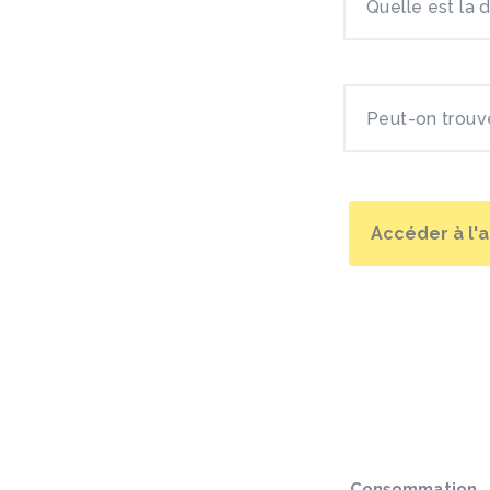
Quelle est la 
Peut-on trouv
Accéder à l'
Sauter
le
pied
Consommation