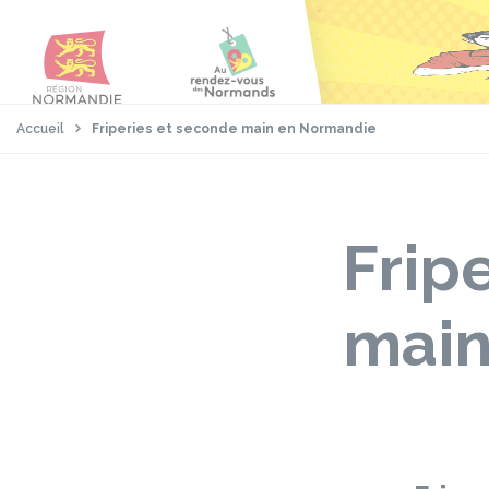
Aller
Passer
Panneau de gestion des cookies
au
au
contenu
pied
principal
de
page
Accueil
Friperies et seconde main en Normandie
Frip
main