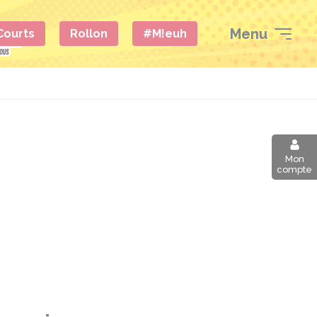
Menu
 Courts
Rollon
#M!euh
Mon
compte