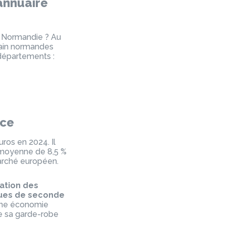
annuaire
 Normandie ? Au
main normandes
départements :
nce
ros en 2024. Il
e moyenne de 8,5 %
marché européen.
ation des
ques de seconde
e une économie
de sa garde-robe