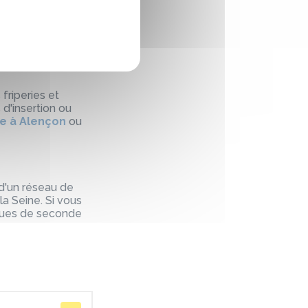
dispose d'un
nt, avec une
 Cherbourg
ou
s.
friperies et
 d'insertion ou
ie à Alençon
ou
 d'un réseau de
a Seine. Si vous
iques de seconde