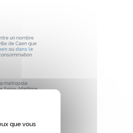
centre un nombre
ville de Caen que
Caen
ou
dans le
e consommation
 la métropole
de Seine-Maritime.
 de seconde main
une
friperie à
ue les adresses
ceux que vous