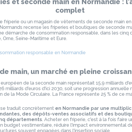
ries et seconde main en Normandie : l'
complet
e friperie ou un magasin de vêtements de seconde main en
Normands recense les friperies et boutiques de seconde 
e démarche de consommation responsable, dans les cinq 
 Orne, Seine-Maritime et Eure.
onsommation responsable en Normandie
de main, un marché en pleine croissa
européen de la seconde main représentait 15,9 milliards d'eu
6 milliards d'euros d'ici 2030, soit une progression annuell
on de la Mode Circulaire. La France représente 25 % de ce 
se traduit concrètement
en Normandie par une multiplic
endantes, des dépôts-ventes associatifs et des bouti
inq départements
. Acheter en friperie, c'est à la fois fair
 son budget vestimentaire, réduire l'impact environnemental 
ructures souvent engagées dans l'insertion sociale.