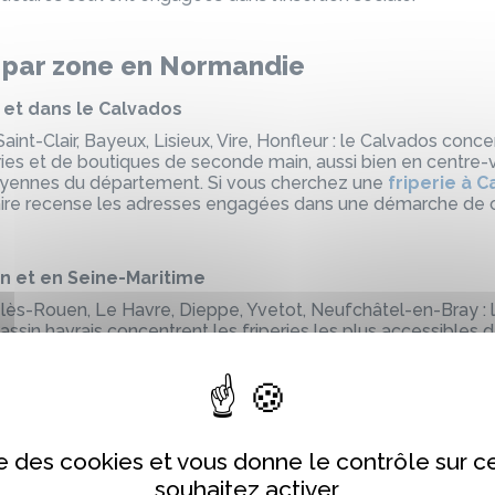
s par zone en Normandie
 et dans le Calvados
aint-Clair, Bayeux, Lisieux, Vire, Honfleur : le Calvados con
eries et de boutiques de seconde main, aussi bien en centre-
moyennes du département. Si vous cherchez une
friperie à 
uaire recense les adresses engagées dans une démarche d
en et en Seine-Maritime
-lès-Rouen, Le Havre, Dieppe, Yvetot, Neufchâtel-en-Bray :
assin havrais concentrent les friperies les plus accessibles 
ructures associatives d'insertion proposent des vêtements
dans les quartiers des deux grandes villes. Si vous cherchez 
iperie au Havre
, ou en
Seine-Maritime
, l'annuaire vous indiq
ise des cookies et vous donne le contrôle sur 
rbourg et dans la Manche
souhaitez activer