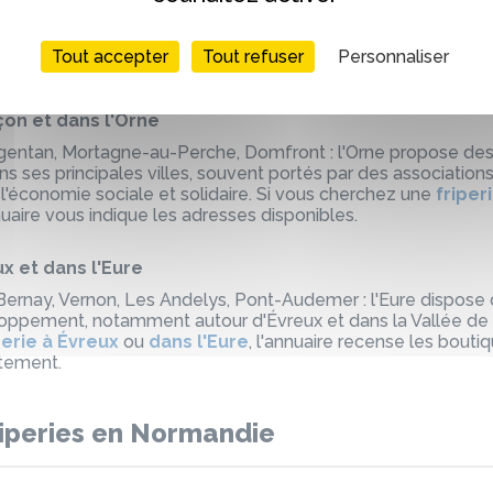
ntin, Saint-Lô, Granville, Avranches, Valognes : la Manche 
es et de dépôts ventes répartis sur l'ensemble du départeme
able autour de Cherbourg. Si vous cherchez une
friperie à
Tout accepter
Tout refuser
Personnaliser
, l'annuaire recense les boutiques de seconde main engagée
çon et dans l'Orne
rgentan, Mortagne-au-Perche, Domfront : l'Orne propose des 
 ses principales villes, souvent portés par des associations
l'économie sociale et solidaire. Si vous cherchez une
friper
nnuaire vous indique les adresses disponibles.
ux et dans l'Eure
 Bernay, Vernon, Les Andelys, Pont-Audemer : l'Eure dispose
loppement, notamment autour d'Évreux et dans la Vallée de l
perie à Évreux
ou
dans l'Eure
, l'annuaire recense les bout
tement.
iperies en Normandie