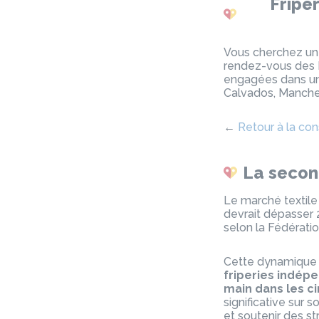
Fripe
Vous cherchez un
rendez-vous des 
engagées dans un
Calvados, Manche,
←
Retour à la c
La secon
Le marché textile 
devrait dépasser 2
selon la Fédérati
Cette dynamique 
friperies indép
main dans les c
significative sur
et soutenir des st