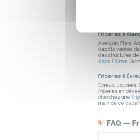
Cherbourg-en-Cote
réseau de friperi
concentration not
dans la Manche
Friperies à Alen
Alençon, Flers, A
dépôts ventes dans
des structures de 
dans l'Orne
, l'a
Friperies à Évre
Évreux, Louviers,
friperies en déve
cherchez une
fri
main de ce dépar
FAQ — Fr