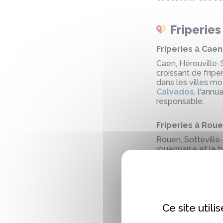
Friperie
Friperies à Caen
Caen, Hérouville-S
croissant de frip
dans les villes 
Calvados
, l'ann
responsable.
Friperies à Rou
Rouen, Sotteville
rouennaise et le b
De nombreuses st
à prix solidaires 
Rouen
ou une
fr
disponibles.
Ce site util
Friperies à Che