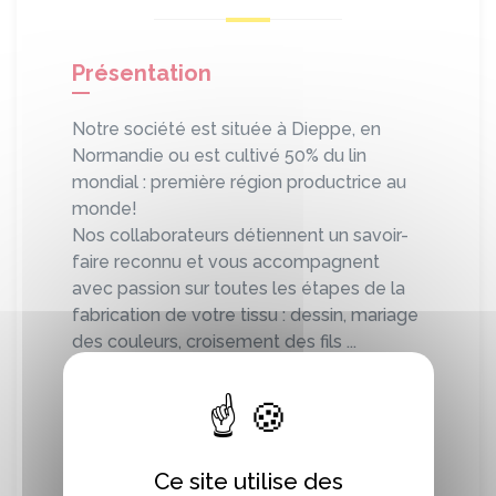
Présentation
Notre société est située à Dieppe, en
Normandie ou est cultivé 50% du lin
mondial : première région productrice au
monde!
Nos collaborateurs détiennent un savoir-
faire reconnu et vous accompagnent
avec passion sur toutes les étapes de la
fabrication de votre tissu : dessin, mariage
des couleurs, croisement des fils ...
Le lin est la fibre écologique par
excellence, c'est une matière 100%
naturelle respectueuse de
l'environnement. Le jute est une fibre
végétale eco-responsable.
Ce site utilise des