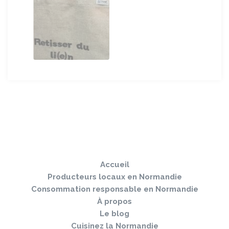
Sauter
Togg
le
navi
pied
Accueil
de
page
Producteurs locaux en Normandie
Consommation responsable en Normandie
À propos
Le blog
Cuisinez la Normandie