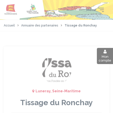
Aller
Passer
Panneau de gestion des cookies
au
au
Menu
contenu
pied
principal
de
page
Accueil
Annuaire des partenaires
Tissage du Ronchay
Mon
compte
Luneray, Seine-Maritime
Tissage du Ronchay