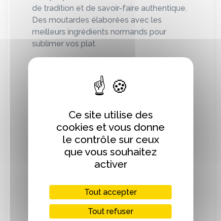
de tradition et de savoir-faire authentique.
Des moutardes élaborées avec les
meilleurs ingrédients normands pour
sublimer vos plat.
Nous produisons des moutardes, au
curcuma, à l'estragon, au vinaigre
balsamique, au miel, au Calvados,
moutarde normande et de huile de colza
Ce site utilise des
cookies et vous donne
le contrôle sur ceux
que vous souhaitez
Localisation
activer
+
Tout accepter
−
Tout refuser