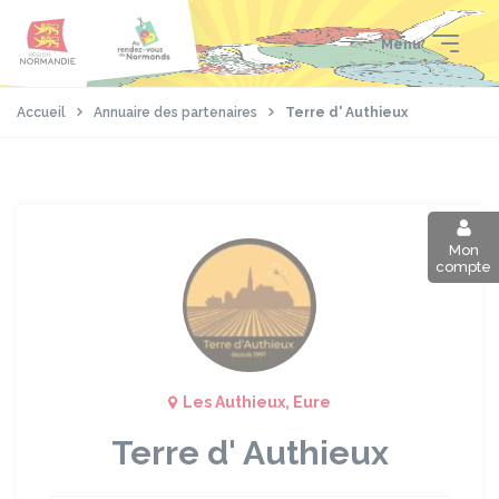
Aller
Passer
Panneau de gestion des cookies
au
au
Menu
contenu
pied
principal
de
page
Accueil
Annuaire des partenaires
Terre d' Authieux
Mon
compte
Les Authieux, Eure
Terre d' Authieux