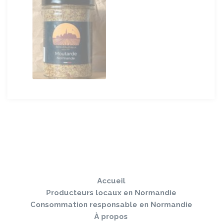
Sauter
Togg
le
navi
pied
Accueil
de
page
Producteurs locaux en Normandie
Consommation responsable en Normandie
À propos