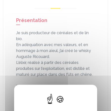
Présentation
Je suis producteur de céréales et de lin
bio.
En adéquation avec mes valeurs, et en
hommage à mon aïeul, j’ai créé le whisky
Auguste Ricouard.
L’élixir, réalisé à partir des céréales
produites sur l’exploitation, est distillé et
maturé sur place dans des fûts en chêne.
Whisky single malt, fermier et artisanal,
produit en Normandie à partir de malt
d’orge bio.
Brassé, fermenté, distillé et vieilli à la