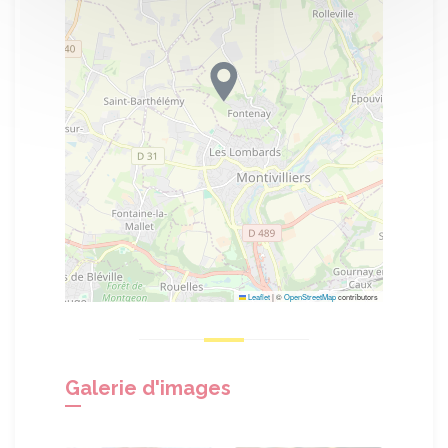
Leaflet
|
©
OpenStreetMap
contributors
Galerie d'images