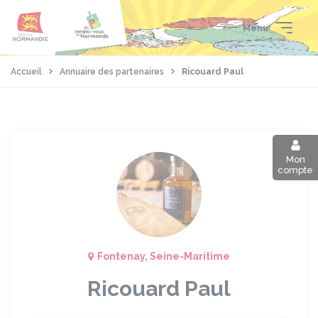
Aller
Passer
Panneau de gestion des cookies
au
au
Menu
contenu
pied
principal
de
page
Accueil
Annuaire des partenaires
Ricouard Paul
Mon
compte
Fontenay, Seine-Maritime
Ricouard Paul