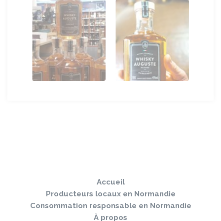
Sauter
Togg
le
navi
pied
Accueil
de
page
Producteurs locaux en Normandie
Consommation responsable en Normandie
À propos