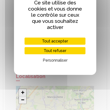
Ce site utilise des
ferme de la Randouerie, Fontenay.
cookies et vous donne
le contrôle sur ceux
Le moût fermenté est distillé deux fois
que vous souhaitez
dans des alambics en cuivre, distillation à
activer
repasse.
Vieilli en fût de chêne bousiné ( brûlé )
puis en fût de porto blanc pour amener
Tout accepter
des goûts d’agrumes, de fleurs et
Tout refuser
d’amande.
Personnaliser
Localisation
+
−