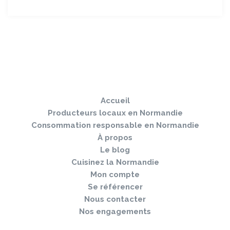
Sauter
Togg
le
navi
pied
Accueil
de
page
Producteurs locaux en Normandie
Consommation responsable en Normandie
À propos
Le blog
Cuisinez la Normandie
Mon compte
Se référencer
Nous contacter
Nos engagements