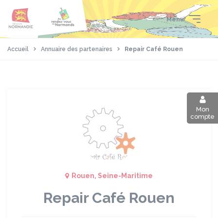
Aller
Passer
Panneau de gestion des cookies
au
au
Menu
contenu
pied
principal
de
page
Accueil
Annuaire des partenaires
Repair Café Rouen
Mon
compte
Rouen, Seine-Maritime
Repair Café Rouen