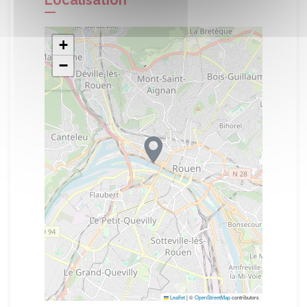
Localisation
+
−
Leaflet
|
©
OpenStreetMap
contributors