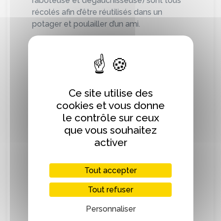
raboteuse et dégauchisseuse) sont tous
récolés afin d’être réutilisés dans un
potager et poulailler d’un ami.
Mes petites chutes de bois sont mises de
côté pour se chauffer au poêle pendant
l’hiver.
Ce site utilise des
Mes chutes plus grandes sont
cookies et vous donne
entreposées et réutilisées pour des plus
le contrôle sur ceux
petits projets.
que vous souhaitez
activer
Je n’utilise aucun produit toxique sur la
plupart de mes produits ou créations.
Tout accepter
Je fabrique mes propres produits de
finition et d’entretien pour le bois.
Tout refuser
Personnaliser