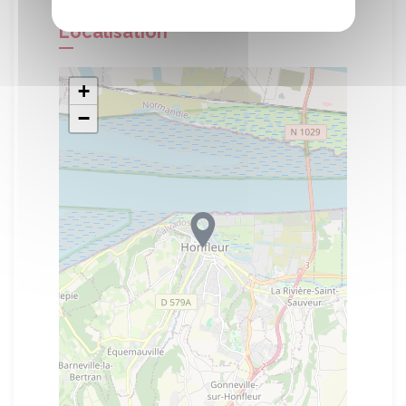
Localisation
+
−