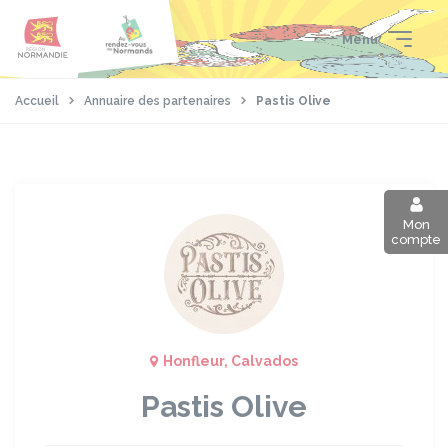
Aller
Passer
Panneau de gestion des cookies
au
au
Menu
contenu
pied
principal
de
page
Accueil
Annuaire des partenaires
Pastis Olive
Mon
compte
Honfleur, Calvados
Pastis Olive