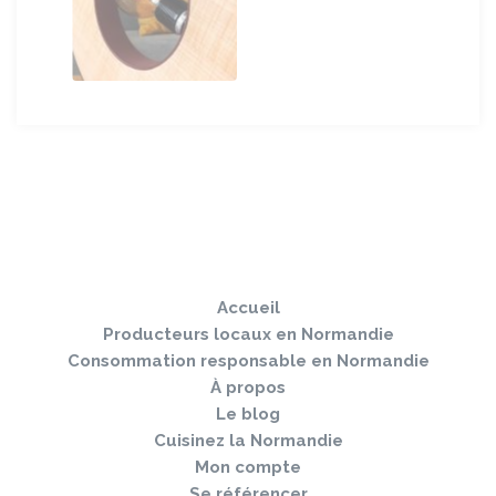
Sauter
Togg
le
navi
pied
Accueil
de
page
Producteurs locaux en Normandie
Consommation responsable en Normandie
À propos
Le blog
Cuisinez la Normandie
Mon compte
Se référencer