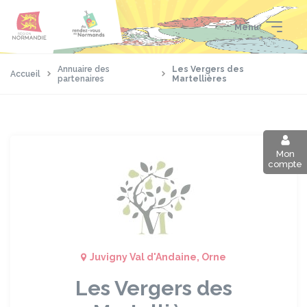
Aller
Passer
Panneau de gestion des cookies
au
au
Menu
contenu
pied
principal
de
page
Annuaire des
Les Vergers des
Accueil
partenaires
Martellières
Mon
compte
Juvigny Val d'Andaine, Orne
Les Vergers des