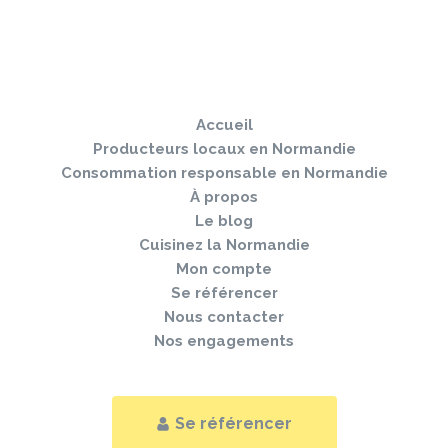
Sauter
Togg
le
navi
pied
Accueil
de
page
Producteurs locaux en Normandie
Consommation responsable en Normandie
À propos
Le blog
Cuisinez la Normandie
Mon compte
Se référencer
Nous contacter
Nos engagements
Se référencer