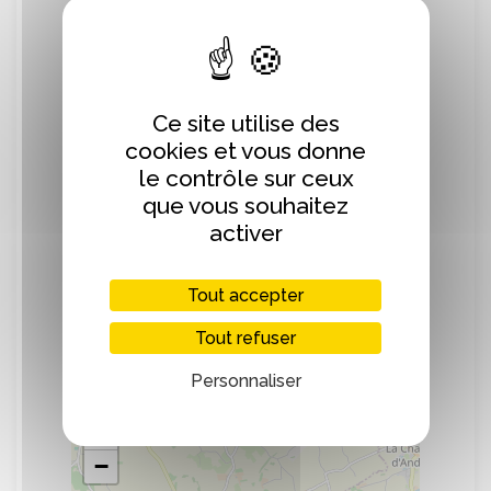
des boissons authentiques dans le
respect de la nature et des traditions
normandes.
Ce site utilise des
Nous produisons : Effervescence de Poire,
cookies et vous donne
Poiré Rosé, du Calvados AOC, pommeau
le contrôle sur ceux
AOC, cidre, poiré, poiré de Domfront, jus
de pomme et poire, vinaigre de cidre,
que vous souhaitez
balsamique de cidre, huile de colza,
activer
crème de pomme
Tout accepter
Tout refuser
Localisation
Personnaliser
+
−