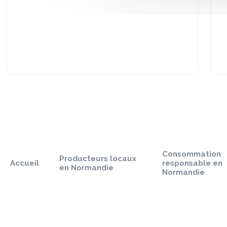
Sauter
le
pied
Consommation
de
Producteurs locaux
Accueil
responsable en
page
en Normandie
Normandie