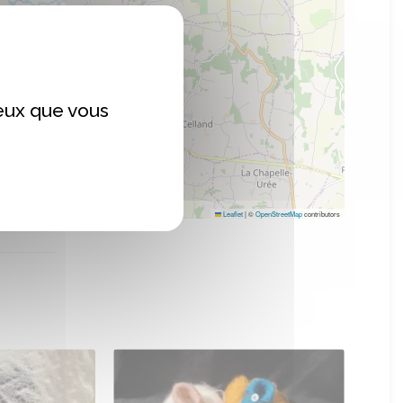
ceux que vous
Leaflet
|
©
OpenStreetMap
contributors