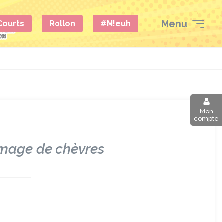
Menu
 Courts
Rollon
#M!euh
Mon
compte
omage de chèvres