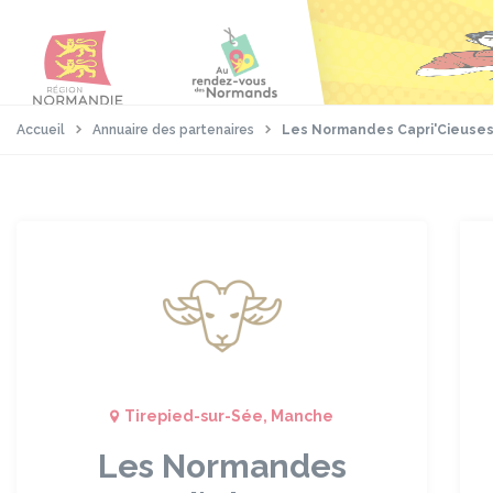
Aller
Passer
Panneau de gestion des cookies
au
au
contenu
pied
principal
de
page
Accueil
Annuaire des partenaires
Les Normandes Capri'Cieuse
Tirepied-sur-Sée, Manche
Les Normandes