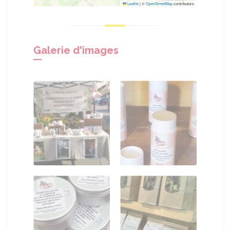
Leaflet
|
©
OpenStreetMap
contributors
Galerie d'images