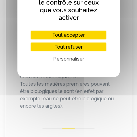
le contrôle sur ceux
Rivière, de la Somme ou encore les
que vous souhaitez
étiquettes de Canteleu).
activer
Les crèmes sont conditionnées dans des
flacons Airless recyclable et ce système
Tout accepter
permet à celles-ci d’être protégées des
Tout refuser
contaminations tout en étant économique
en pouvant utiliser la totalité du flacon.
Personnaliser
La ferme est certifiée AB par Ecocert et
les cosmétiques ont la mention "La
nouvelle Cosmetique Bio".
Toutes les matières premières pouvant
être biologiques le sont (en effet par
exemple l’eau ne peut être biologique ou
encore les argiles).