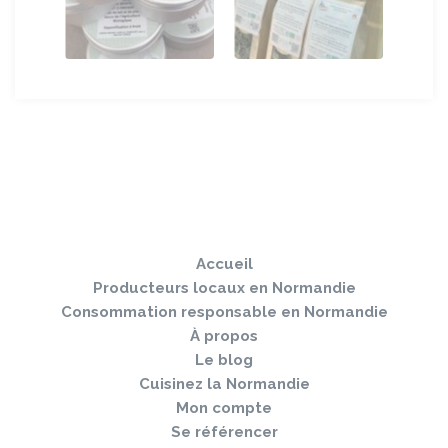
Sauter
Togg
le
navi
pied
Accueil
de
page
Producteurs locaux en Normandie
Consommation responsable en Normandie
À propos
Le blog
Cuisinez la Normandie
Mon compte
Se référencer