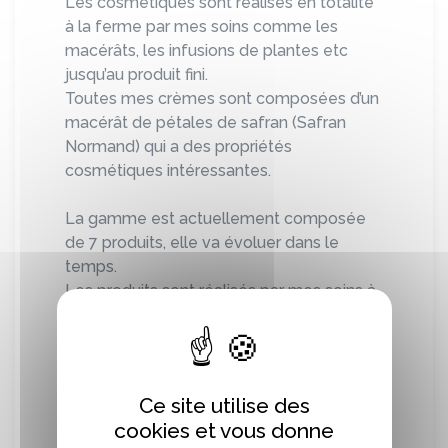
Les cosmétiques sont réalisés en totalité
à la ferme par mes soins comme les
macérâts, les infusions de plantes etc
jusqu’au produit fini.
Toutes mes crèmes sont composées d’un
macérât de pétales de safran (Safran
Normand) qui a des propriétés
cosmétiques intéressantes.
La gamme est actuellement composée
de 7 produits, elle va évoluer dans le
temps.
Les produits sont réalisés par mes soins à
la ferme après transformation de certains
produits de celle-ci.
Concernant les autres matières premières
j’essaie au maximum de faire appel à des
Ce site utilise des
producteurs locaux y compris pour les
cookies et vous donne
emballages (par exemple d’Ouville la