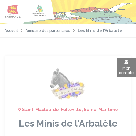
Aller
Passer
Panneau de gestion des cookies
au
au
Menu
contenu
pied
principal
de
page
Accueil
Annuaire des partenaires
Les Minis de l'Arbalète
Mon
compte
Saint-Maclou-de-Folleville, Seine-Maritime
Les Minis de l'Arbalète