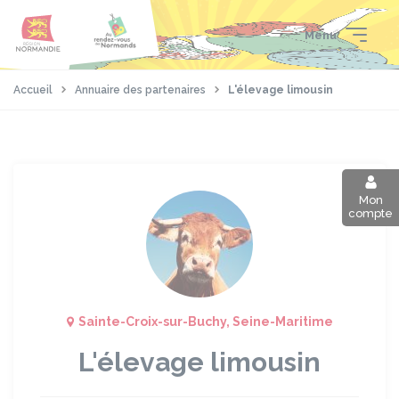
Aller
Passer
Panneau de gestion des cookies
au
au
Menu
contenu
pied
principal
de
page
Accueil
Annuaire des partenaires
L'élevage limousin
Mon
compte
Sainte-Croix-sur-Buchy, Seine-Maritime
L'élevage limousin