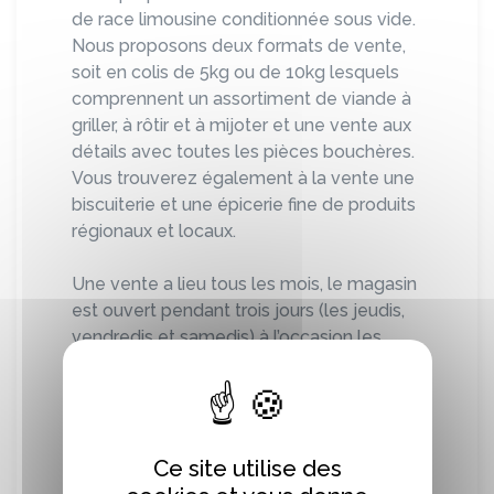
de race limousine conditionnée sous vide.
Nous proposons deux formats de vente,
soit en colis de 5kg ou de 10kg lesquels
comprennent un assortiment de viande à
griller, à rôtir et à mijoter et une vente aux
détails avec toutes les pièces bouchères.
Vous trouverez également à la vente une
biscuiterie et une épicerie fine de produits
régionaux et locaux.
Une vente a lieu tous les mois, le magasin
est ouvert pendant trois jours (les jeudis,
vendredis et samedis) à l’occasion les
clients peuvent venir retirer leur
commande, acheter nos produits et visiter
l’exploitation (voir calendrier des ventes et
horaires d’ouverture du magasin).
Ce site utilise des