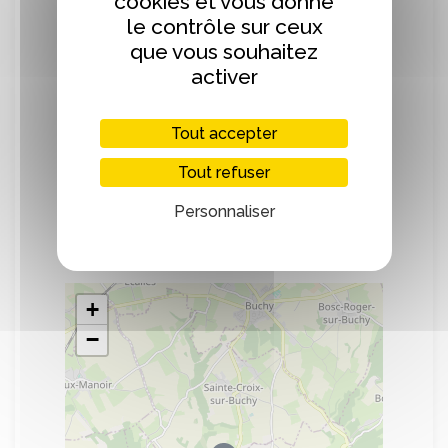
cookies et vous donne
La viande proposée à la vente est issue
le contrôle sur ceux
de vaches nées et élevées sur
que vous souhaitez
l’exploitation.
Elles profitent d’une alimentation élaborée
activer
sur l’exploitation et traditionnelle en blé,
orge, avoine et foin en hiver, et en herbe
Tout accepter
dans les pâtures l’été.
Tout refuser
Personnaliser
Localisation
+
−