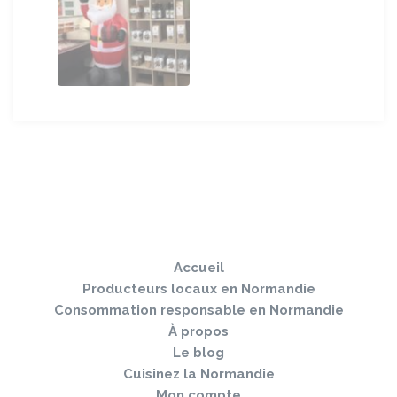
Sauter
Togg
le
navi
pied
Accueil
de
page
Producteurs locaux en Normandie
Consommation responsable en Normandie
À propos
Le blog
Cuisinez la Normandie
Mon compte