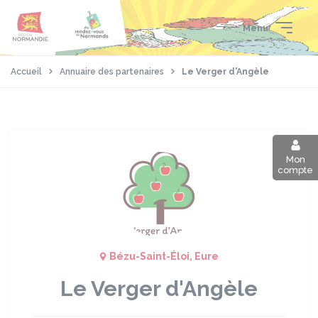
Aller
Passer
Panneau de gestion des cookies
au
au
Menu
contenu
pied
principal
de
page
Accueil
Annuaire des partenaires
Le Verger d'Angèle
Mon
compte
Bézu-Saint-Éloi, Eure
Le Verger d'Angèle