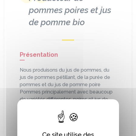
pommes poires et jus
de pomme bio
Présentation
Nous produisons du jus de pommes, du
jus de pommes pétillant, de la purée de
pommes et du jus de pomme poire
Pommes principalement avec beaucoup
de variétés différentes, poires et jus de
pomme.
Vente à la ferme uniquement sur rendez-
vous de septembre à mars.
Présent sur la même période dans le
Ce site utilise des
Magasin du Chant des Meules