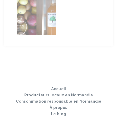
Sauter
Togg
le
navi
pied
Accueil
de
page
Producteurs locaux en Normandie
Consommation responsable en Normandie
À propos
Le blog