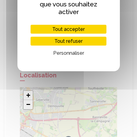
Retrouvez aussi les produits Le Philou
que vous souhaitez
Normand sur les marchés suivants:
activer
Le mercredi et samedi matin: Boulevard
Tout accepter
Leroy à Caen
Le jeudi : Merville-Franceville
Tout refuser
Le vendredi : Marché St Sauveur à Caen
Personnaliser
Localisation
+
−