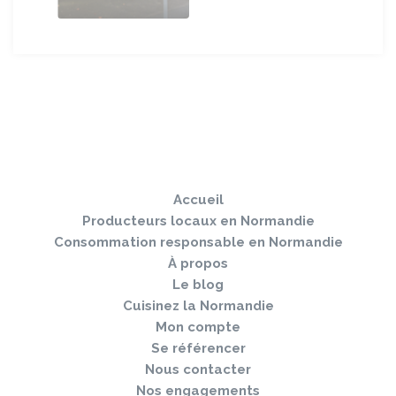
Sauter
Togg
le
navi
pied
Accueil
de
page
Producteurs locaux en Normandie
Consommation responsable en Normandie
À propos
Le blog
Cuisinez la Normandie
Mon compte
Se référencer
Nous contacter
Nos engagements