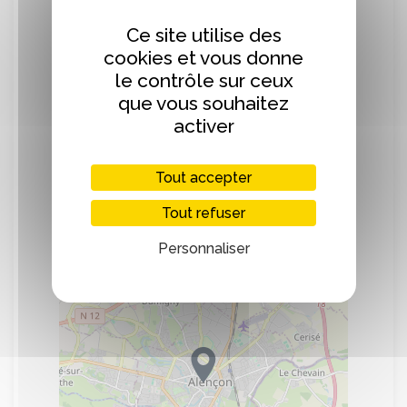
notre page Facebook, notre page
Ce site utilise des
Instagram et dans les flyers disponibles à
la librairie.
cookies et vous donne
le contrôle sur ceux
que vous souhaitez
activer
Localisation
Tout accepter
Tout refuser
+
Personnaliser
−