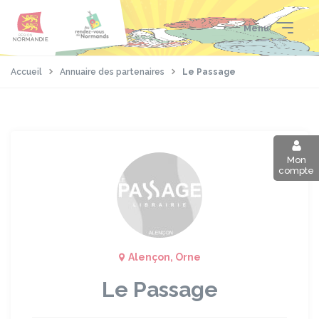
Aller
Passer
Panneau de gestion des cookies
au
au
Menu
contenu
pied
principal
de
page
Accueil
Annuaire des partenaires
Le Passage
Mon
compte
Alençon, Orne
Le Passage