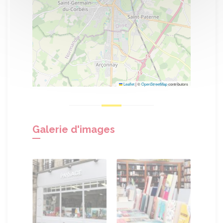
Leaflet
|
©
OpenStreetMap
contributors
Galerie d'images