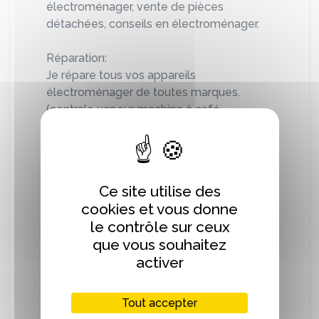
électroménager, vente de pièces
détachées, conseils en électroménager.
Réparation:
Je répare tous vos appareils
électroménager de toutes marques.
(centrale vapeur, machine à café,
aspirateur, grille pain, micro-ondes, robot
multi fonctions, lave linge, lave vaisselle,
four encastrable etc...)
Ce site utilise des
Je répare vos appareils à domicile.
cookies et vous donne
N'hésitez pas à prendre rdv sur le site
le contrôle sur ceux
internet.
que vous souhaitez
activer
Vente de pièces détachées et
accessoires
Tout accepter
Retrouvez toutes les pièces détachées