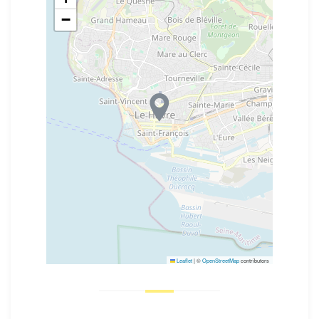
−
Leaflet
|
©
OpenStreetMap
contributors