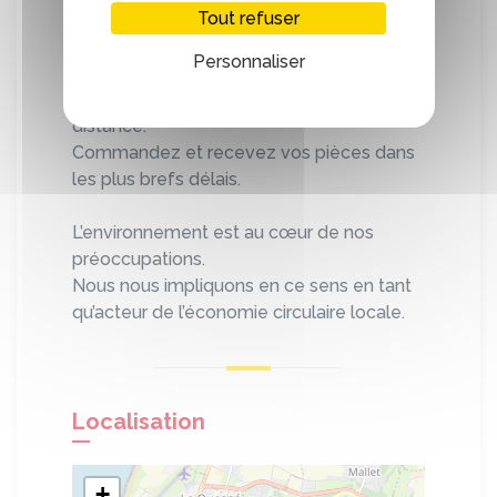
Tout refuser
en électroménager dans notre boutique
www.atelier-allan.fr.
Personnaliser
Accédez à notre plateforme de vente à
distance.
Commandez et recevez vos pièces dans
les plus brefs délais.
L’environnement est au cœur de nos
préoccupations.
Nous nous impliquons en ce sens en tant
qu’acteur de l’économie circulaire locale.
Localisation
+