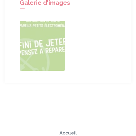
Galerie d'images
Sauter
Togg
le
navi
pied
Accueil
de