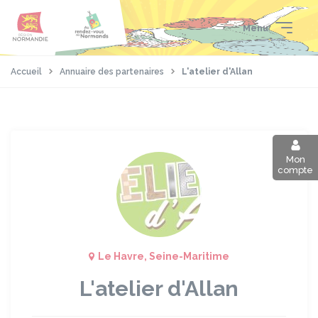
Aller
Passer
Panneau de gestion des cookies
au
au
Menu
contenu
pied
principal
de
page
Accueil
Annuaire des partenaires
L'atelier d'Allan
Mon
compte
Le Havre, Seine-Maritime
L'atelier d'Allan