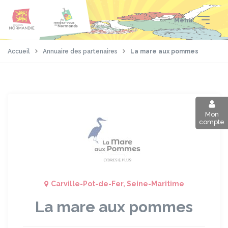
Aller
Passer
Panneau de gestion des cookies
au
au
Menu
contenu
pied
principal
de
page
Accueil
Annuaire des partenaires
La mare aux pommes
Mon
compte
Carville-Pot-de-Fer, Seine-Maritime
La mare aux pommes