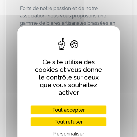
Forts de notre passion et de notre
association, nous vous proposons une
gamme de bières artisanales brassées en
Normandie et comprenant : La LoupBar
Blonde, La LoupBar Triple, La LoupBar
Blanche, La LoupBar Ambrée, La LoupBar
Brune.
Ce site utilise des
La LoupBar est désormais disponible en
cookies et vous donne
fût inox de 20 litres.
le contrôle sur ceux
Disponible en bière blonde (et blanche
que vous souhaitez
selon la saison)
activer
Pour tout achat de fût nous mettons à
disposition une tireuse.
Tout accepter
(Ce brasseur utilise du malt et du houblon
Tout refuser
normand)
Personnaliser