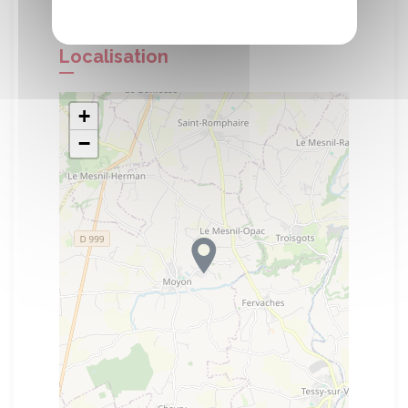
Localisation
+
−