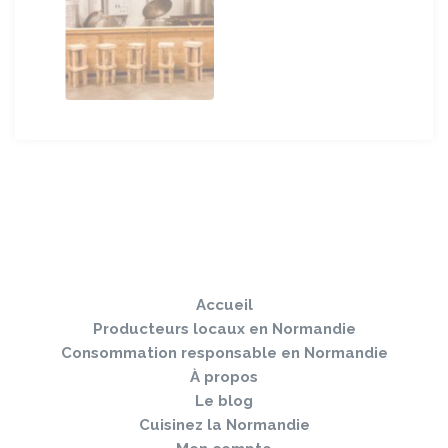
Sauter
Togg
le
navi
pied
Accueil
de
page
Producteurs locaux en Normandie
Consommation responsable en Normandie
À propos
Le blog
Cuisinez la Normandie