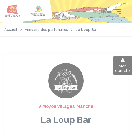
Aller
Passer
Panneau de gestion des cookies
au
au
Menu
contenu
pied
principal
de
page
Accueil
Annuaire des partenaires
La Loup Bar
Mon
compte
Moyon Villages, Manche
La Loup Bar