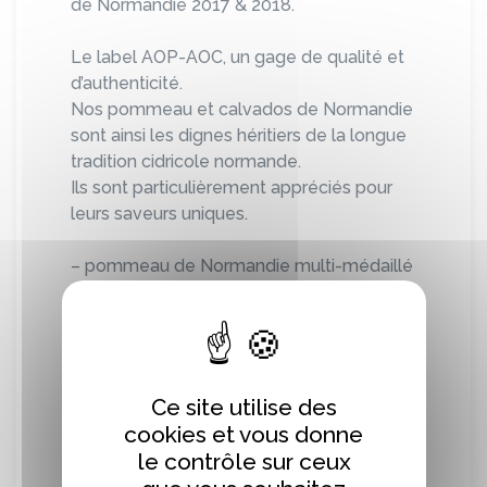
de Normandie 2017 & 2018.
Le label AOP-AOC, un gage de qualité et
d’authenticité.
Nos pommeau et calvados de Normandie
sont ainsi les dignes héritiers de la longue
tradition cidricole normande.
Ils sont particulièrement appréciés pour
leurs saveurs uniques.
– pommeau de Normandie multi-médaillé
en 2011-2013- 2014-2015-2018 au
Concours des AOC-AOP de Cambremer
– calvados hors d’âge médaille d’Argent au
Concours des Oenologues de France
2019 et nommé Ambassadeur de
Ce site utilise des
l’Appellation Calvados de Normandie
cookies et vous donne
2018.
le contrôle sur ceux