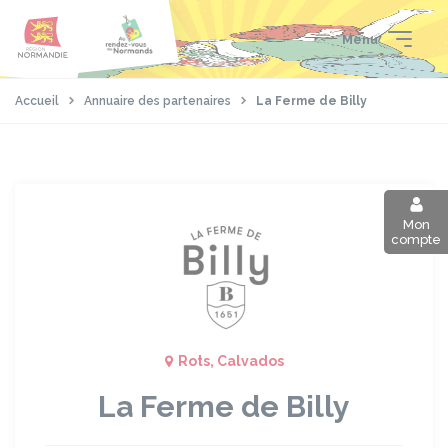
Aller
Passer
Panneau de gestion des cookies
au
au
Menu
contenu
pied
principal
de
page
Accueil
Annuaire des partenaires
La Ferme de Billy
Mon
compte
Rots, Calvados
La Ferme de Billy