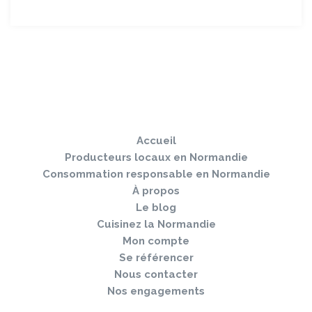
Sauter
Togg
le
navi
pied
Accueil
de
page
Producteurs locaux en Normandie
Consommation responsable en Normandie
À propos
Le blog
Cuisinez la Normandie
Mon compte
Se référencer
Nous contacter
Nos engagements