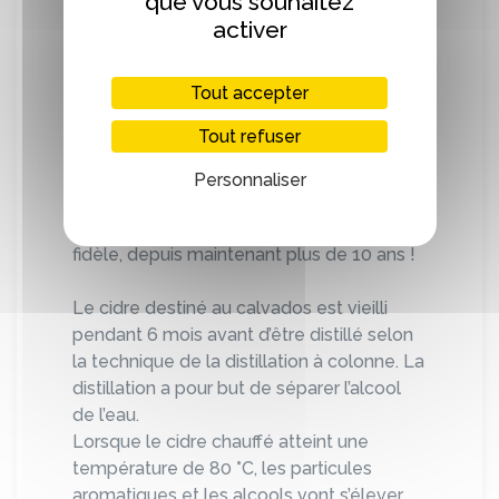
que vous souhaitez
Un savoir-faire également reconnu par le
activer
monde de la gastronomie et de la
mixologie.
Tout accepter
De belles tables, des chefs étoilés, des
épiceries fines, mais aussi des bars
Tout refuser
branchés… nous font confiance. Nous
sommes très fiers que Colin Fields, Chef
Personnaliser
barmaid mondialement reconnu du Bar
Hemingway au Ritz-Paris, nous reste
fidèle, depuis maintenant plus de 10 ans !
Le cidre destiné au calvados est vieilli
pendant 6 mois avant d’être distillé selon
la technique de la distillation à colonne. La
distillation a pour but de séparer l’alcool
de l’eau.
Lorsque le cidre chauffé atteint une
température de 80 °C, les particules
aromatiques et les alcools vont s’élever