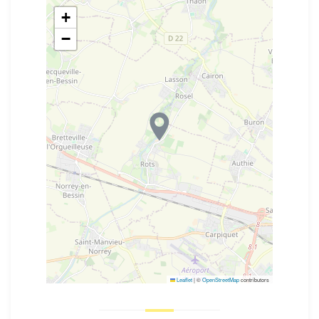
+
−
Leaflet
|
©
OpenStreetMap
contributors