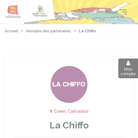
Aller
Passer
Panneau de gestion des cookies
au
au
Menu
contenu
pied
principal
de
page
Accueil
Annuaire des partenaires
La Chiffo
Mon
compte
Caen, Calvados
La Chiffo