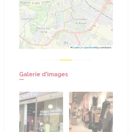
Leaflet
|
©
OpenStreetMap
contributors
Galerie d'images