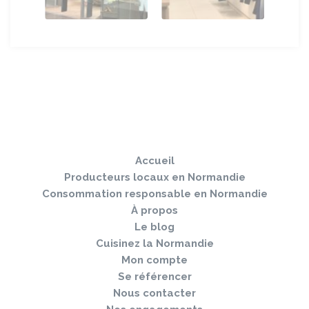
Sauter
Togg
le
navi
pied
Accueil
de
page
Producteurs locaux en Normandie
Consommation responsable en Normandie
À propos
Le blog
Cuisinez la Normandie
Mon compte
Se référencer
Nous contacter