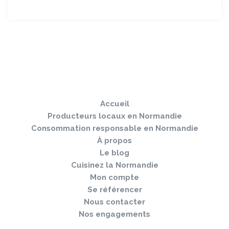
Sauter
Togg
le
navi
pied
Accueil
de
page
Producteurs locaux en Normandie
Consommation responsable en Normandie
À propos
Le blog
Cuisinez la Normandie
Mon compte
Se référencer
Nous contacter
Nos engagements