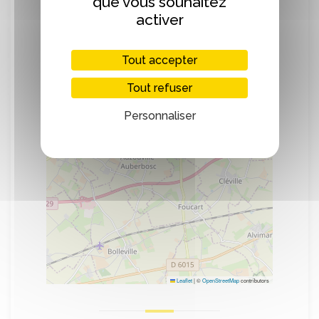
que vous souhaitez
+
activer
−
Tout accepter
Tout refuser
Personnaliser
Leaflet
|
©
OpenStreetMap
contributors