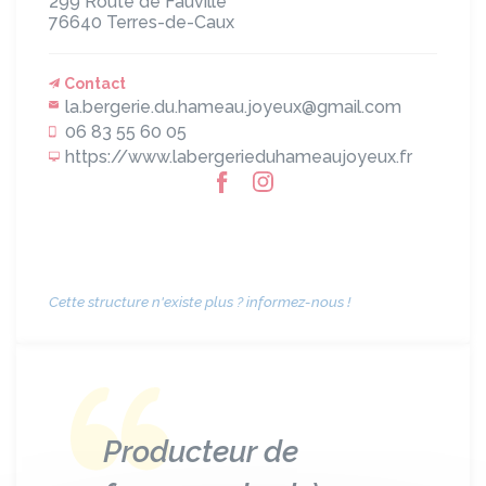
299 Route de Fauville
76640
Terres-de-Caux
Contact
la.bergerie.du.hameau.joyeux@gmail.com
06 83 55 60 05
https://www.labergerieduhameaujoyeux.fr
Cette structure n'existe plus ? informez-nous !
Producteur de