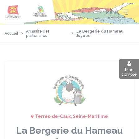
Aller
Passer
Panneau de gestion des cookies
au
au
Menu
contenu
pied
principal
de
page
Annuaire des
La Bergerie du Hameau
Accueil
partenaires
Joyeux
Mon
compte
Terres-de-Caux, Seine-Maritime
La Bergerie du Hameau