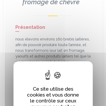
fromage de chèvre
Présentation
nous élevons environs 160 brebis laitières,
afin de pouvoir produire toute l’année, et
nous transformons leur lait en fromage,
yaourts et autres produits laitiers tel que la
crème glacée au lait de brebis
Sans oublier, la viande d’agneau, les
saucisses et les merguez.
Ce site utilise des
cookies et vous donne
Localisation
le contrôle sur ceux