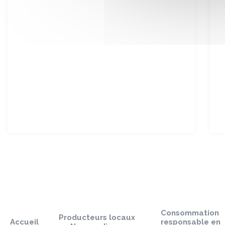
Sauter
le
pied
Consommation
de
Producteurs locaux
Accueil
responsable en