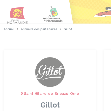
Aller
Passer
Panneau de gestion des cookies
au
au
contenu
pied
principal
de
page
Accueil
Annuaire des partenaires
Gillot
Saint-Hilaire-de-Briouze, Orne
Gillot