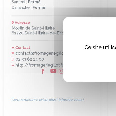
Samedi :
Fermé
Dimanche :
Fermé
Adresse
Moulin de Saint-Hilaire
61220
Saint-Hilaire-de-Briouze
Ce site util
Contact
contact@fromageriegillot.fr
02 33 62 14 00
http://fromageriegillot.fr/
Cette structure n'existe plus ? informez-nous !