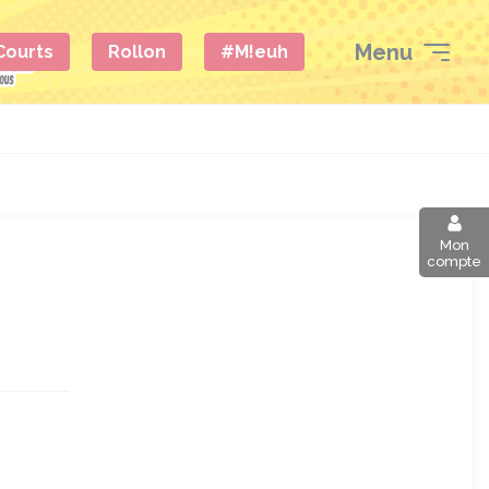
Menu
 Courts
Rollon
#M!euh
Mon
compte