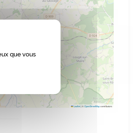
ceux que vous
Leaflet
|
©
OpenStreetMap
contributors