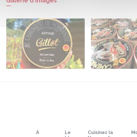
Galerie d'images
À
Le
Cuisinez la
M