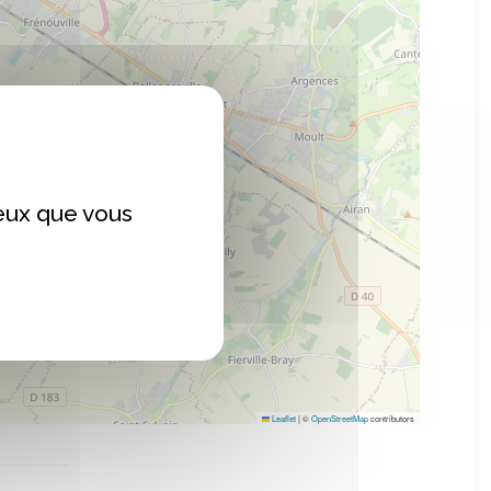
ceux que vous
Leaflet
|
©
OpenStreetMap
contributors