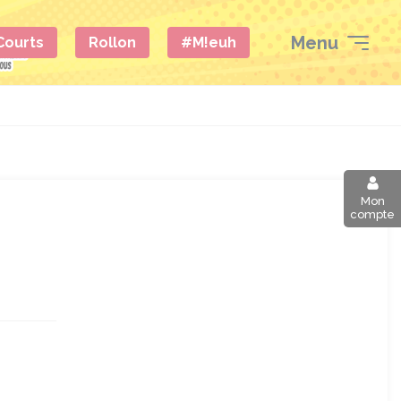
Menu
 Courts
Rollon
#M!euh
Mon
compte