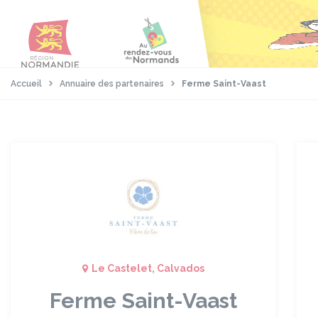
Aller
Passer
Panneau de gestion des cookies
au
au
contenu
pied
principal
de
page
Accueil
Annuaire des partenaires
Ferme Saint-Vaast
Le Castelet, Calvados
Ferme Saint-Vaast