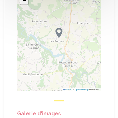
−
Leaflet
|
©
OpenStreetMap
contributors
Galerie d'images