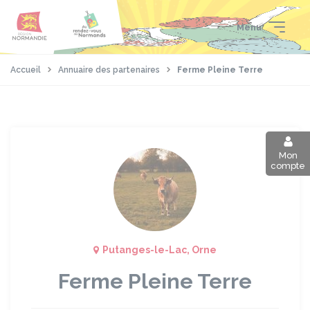
Aller
Passer
Panneau de gestion des cookies
au
au
Menu
contenu
pied
principal
de
page
Accueil
Annuaire des partenaires
Ferme Pleine Terre
Mon
compte
Putanges-le-Lac, Orne
Ferme Pleine Terre