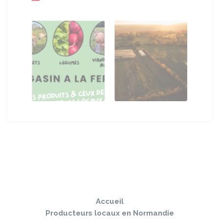
Sauter
Togg
le
navi
pied
Accueil
de
page
Producteurs locaux en Normandie