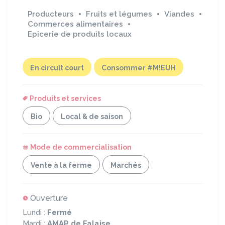
Producteurs
Fruits et légumes
Viandes
Commerces alimentaires
Epicerie de produits locaux
En circuit court
Consommer #M!EUH
Produits et services
Bio
Local & de saison
Mode de commercialisation
Vente à la ferme
Marchés
Ouverture
Lundi :
Fermé
Mardi :
AMAP de Falaise