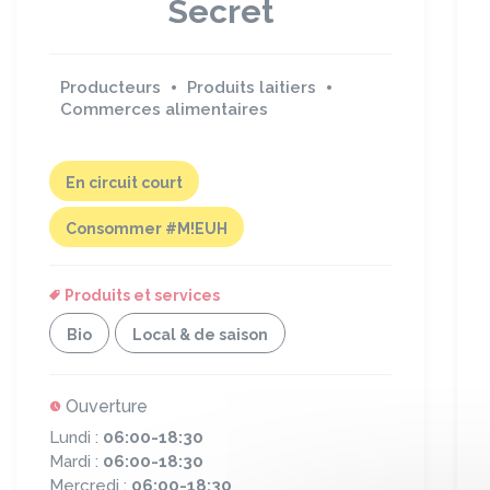
Secret
Producteurs
Produits laitiers
Commerces alimentaires
En circuit court
Consommer #M!EUH
Produits et services
Bio
Local & de saison
Ouverture
Lundi :
06:00-18:30
Mardi :
06:00-18:30
Mercredi :
06:00-18:30