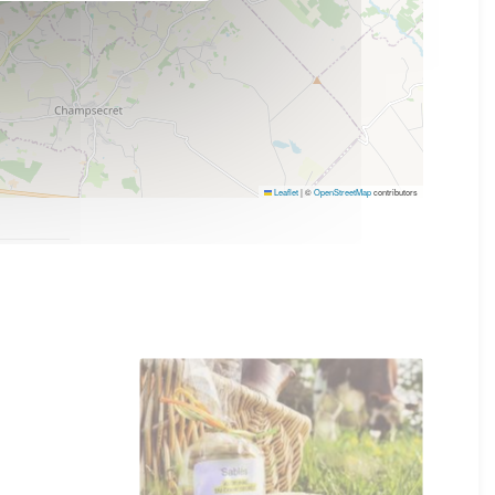
Leaflet
|
©
OpenStreetMap
contributors