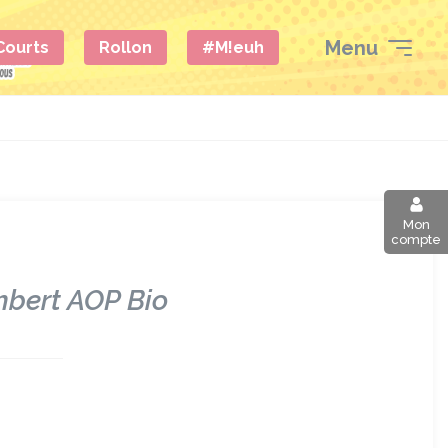
Menu
 Courts
Rollon
#M!euh
Mon
compte
mbert AOP Bio