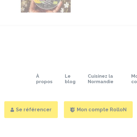
À
Le
Cuisinez la
M
propos
blog
Normandie
c
Se référencer
Mon compte RolloN