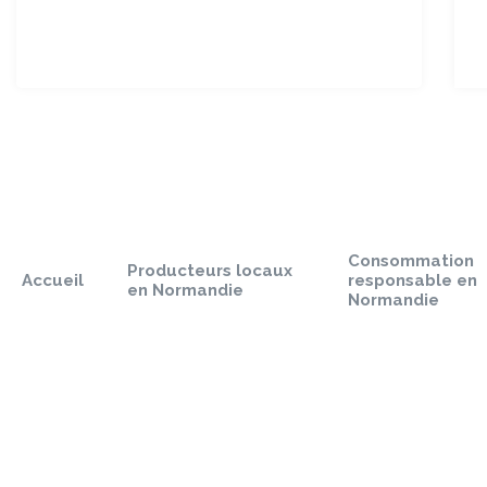
Sauter
le
pied
Consommation
de
Producteurs locaux
Accueil
responsable en
page
en Normandie
Normandie