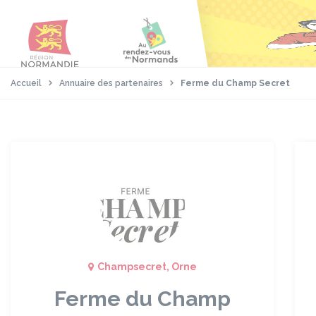
Aller
Passer
Panneau de gestion des cookies
au
au
contenu
pied
principal
de
page
Accueil
Annuaire des partenaires
Ferme du Champ Secret
Champsecret, Orne
Ferme du Champ