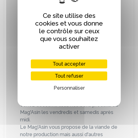
qu'exfoliant.
Le lait d’ânesse et incorporé FRAIS dans la
Ce site utilise des
préparation.
cookies et vous donne
L’emballage quant à lui, vient d’une
le contrôle sur ceux
entreprise locale.
que vous souhaitez
Leur alimentation est soigneusement
activer
choisie, naturelle et simple :
- De la riche herbe de Normandie
Tout accepter
- Du bon foin de qualité
- De la paille
Tout refuser
- Un complément de ration : avoine,
Personnaliser
luzerne, maïs aplati, orge ...
Venez découvrir tous nos bons produits au
Mag'Asin les vendredis et samedis après
midi.
Le Mag'Asin vous propose de la viande de
notre production mais aussi d'autres