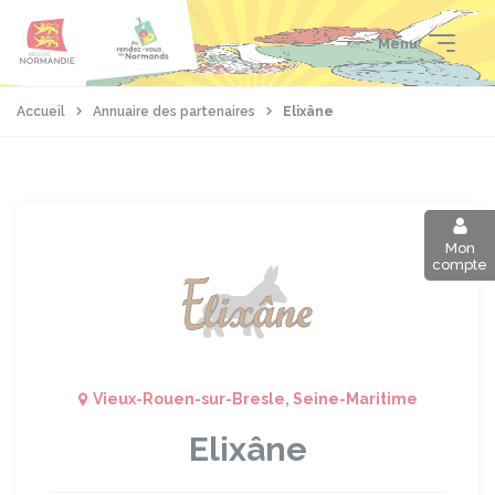
Aller
Passer
Panneau de gestion des cookies
au
au
Menu
contenu
pied
principal
de
page
Accueil
Annuaire des partenaires
Elixâne
Mon
compte
Vieux-Rouen-sur-Bresle, Seine-Maritime
Elixâne