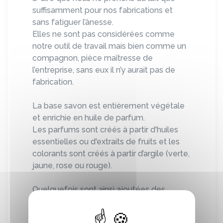
suffisamment pour nos fabrications et
sans fatiguer l’ânesse.
Elles ne sont pas considérées comme
notre outil de travail mais bien comme un
compagnon, pièce maîtresse de
l’entreprise, sans eux il n’y aurait pas de
fabrication.
La base savon est entièrement végétale
et enrichie en huile de parfum.
Les parfums sont créés à partir d'huiles
essentielles ou d'extraits de fruits et les
colorants sont créés à partir d’argile (verte,
jaune, rose ou rouge).
Quelquefois sont ainsi ajoutées des
pétales séchées (Menthe, Soucis) ou des
noyaux d’abricots pilés en tant