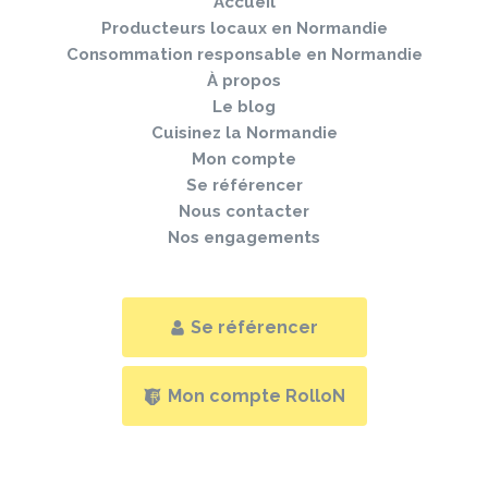
Accueil
de
page
Producteurs locaux en Normandie
Consommation responsable en Normandie
À propos
Le blog
Cuisinez la Normandie
Mon compte
Se référencer
Nous contacter
Nos engagements
Se référencer
Mon compte RolloN