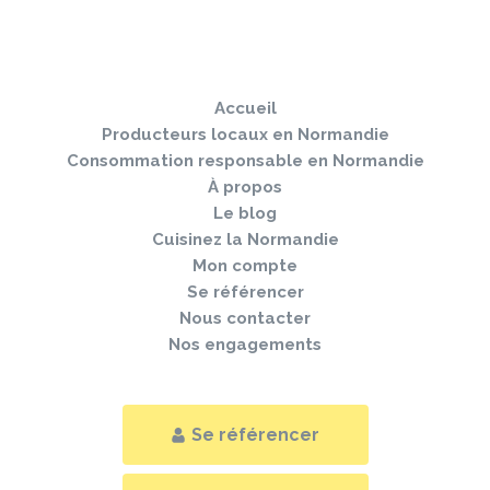
Sauter
Togg
le
navi
pied
Accueil
de
page
Producteurs locaux en Normandie
Consommation responsable en Normandie
À propos
Le blog
Cuisinez la Normandie
Mon compte
Se référencer
Nous contacter
Nos engagements
Se référencer