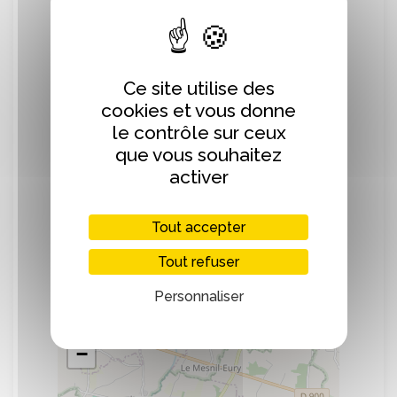
Nos cidres sont élaborés sans ajout de
sulfites, ils ne sont ni pasteurisés, ni
gazéifiés, la prise de mousse se fait
naturellement grâce au travail des levures.
Ce site utilise des
cookies et vous donne
Les vergers fournissent des variétés
le contrôle sur ceux
locales utilisées pour l’élaboration des
que vous souhaitez
cidres, jus de pomme, apéritifs et
activer
spiritueux.
Tout accepter
Tout refuser
Localisation
Personnaliser
+
−