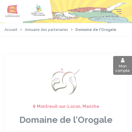
Aller
Passer
Panneau de gestion des cookies
au
au
Menu
contenu
pied
principal
de
page
Accueil
Annuaire des partenaires
Domaine de l'Orogale
Mon
compte
Montreuil-sur-Lozon, Manche
Domaine de l'Orogale