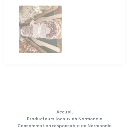
Sauter
Togg
le
navi
pied
Accueil
de
page
Producteurs locaux en Normandie
Consommation responsable en Normandie