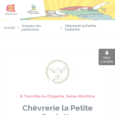
Aller
Passer
Panneau de gestion des cookies
au
au
Menu
contenu
pied
principal
de
page
Annuaire des
Chèvrerie la Petite
Accueil
partenaires
Caulette
Mon
compte
Tourville-la-Chapelle, Seine-Maritime
Chèvrerie la Petite