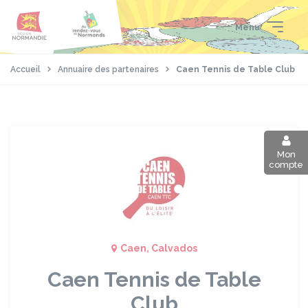
Aller
Passer
Panneau de gestion des cookies
au
au
Menu
contenu
pied
principal
de
page
Accueil
Annuaire des partenaires
Caen Tennis de Table Club
Mon
compte
Caen, Calvados
Caen Tennis de Table
Club