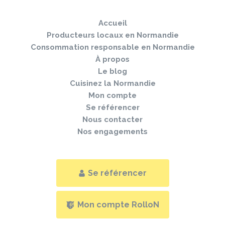
Togg
le
navi
pied
Accueil
de
page
Producteurs locaux en Normandie
Consommation responsable en Normandie
À propos
Le blog
Cuisinez la Normandie
Mon compte
Se référencer
Nous contacter
Nos engagements
Se référencer
Mon compte RolloN