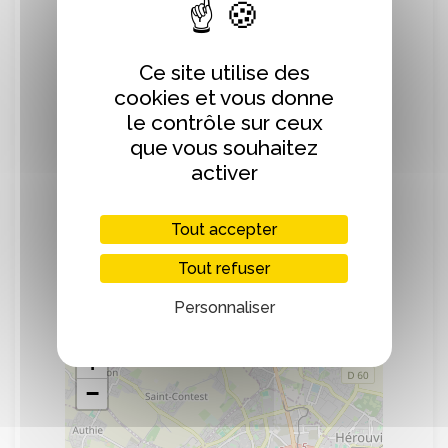
Ce site utilise des
cookies et vous donne
Présentation
le contrôle sur ceux
que vous souhaitez
Le Caen TTC fait partie des 10 meilleurs
activer
clubs français.
Son équipe fanion évolue en PRO A
Tout accepter
Tout refuser
Localisation
Personnaliser
+
−