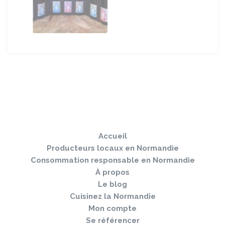
Sauter
Togg
le
navi
pied
Accueil
de
page
Producteurs locaux en Normandie
Consommation responsable en Normandie
À propos
Le blog
Cuisinez la Normandie
Mon compte
Se référencer