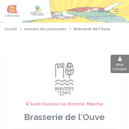
Aller
Passer
Panneau de gestion des cookies
au
au
Menu
contenu
pied
principal
de
page
Accueil
Annuaire des partenaires
Brasserie de l'Ouve
Mon
compte
Saint-Sauveur-le-Vicomte, Manche
Brasserie de l'Ouve