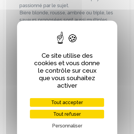
passionné par le sujet.
Bière blonde, rousse, ambrée ou triple, les
saveurs proposées sont aussi multiples.
(Ce brasseur utilise du malt normand )
Ce site utilise des
cookies et vous donne
Localisation
le contrôle sur ceux
que vous souhaitez
+
activer
−
Tout accepter
Tout refuser
Personnaliser