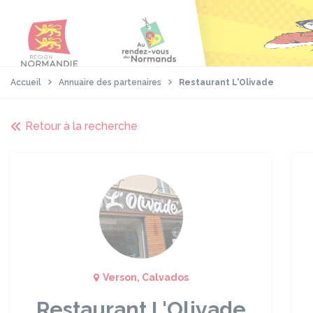
Aller
Passer
Panneau de gestion des cookies
au
au
contenu
pied
principal
de
page
Accueil
Annuaire des partenaires
Restaurant L'Olivade
Retour à la recherche
Verson, Calvados
Restaurant L'Olivade