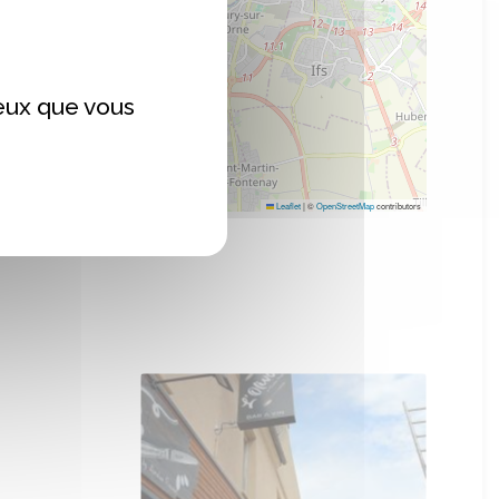
ceux que vous
Leaflet
|
©
OpenStreetMap
contributors