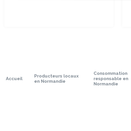
Sauter
le
pied
Consommation
de
Producteurs locaux
Accueil
responsable en
page
en Normandie
Normandie