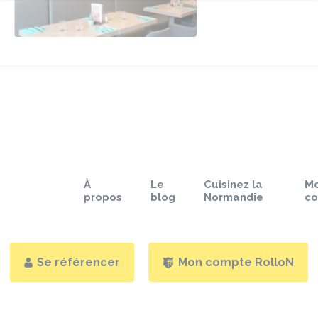
À
Le
Cuisinez la
M
propos
blog
Normandie
c
Se référencer
Mon compte RolloN