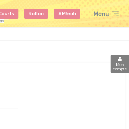
Menu
 Courts
Rollon
#M!euh
Mon
compte