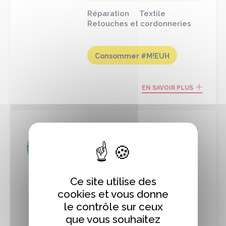
Réparation
Textile
Retouches et cordonneries
Consommer #M!EUH
EN SAVOIR PLUS
Saint-Saëns, Seine-Maritime
A la Savonnerie
Normande
Ce site utilise des
Fabrication de savons et
cosmétiques naturels
cookies et vous donne
le contrôle sur ceux
que vous souhaitez
Santé Bien être