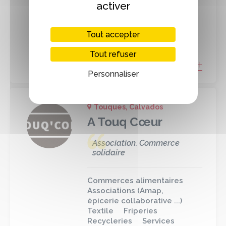
Hygiène et Beauté
activer
Tout accepter
Consommer #M!EUH
Tout refuser
EN SAVOIR PLUS
Personnaliser
Touques, Calvados
A Touq Cœur
Association. Commerce
solidaire
Commerces alimentaires
Associations (Amap,
épicerie collaborative ...)
Textile
Friperies
Recycleries
Services