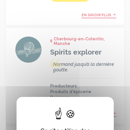
EN SAVOIR PLUS
Cherbourg-en-Cotentin,
Manche
Spirits explorer
Normand jusqu’à la dernière
goutte.
Producteurs
Produits d'épicerie
Boissons
EN SAVOIR PLUS