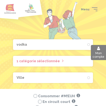
Aller
Passer
Panneau de gestion des cookies
au
au
Menu
contenu
pied
principal
de
page
Mon
compte
1 catégorie sélectionnée
Consommer #M!EUH
En circuit court