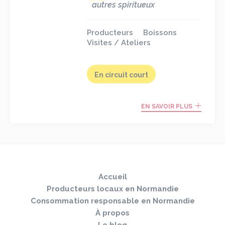
autres spiritueux
Producteurs
Boissons
Visites / Ateliers
En circuit court
EN SAVOIR PLUS
Sauter
Togg
le
navi
pied
Accueil
de
page
Producteurs locaux en Normandie
Consommation responsable en Normandie
À propos
Le blog