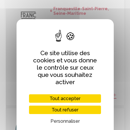
Franqueville-Saint-Pierre,
Seine-Maritime
Distillerie Franc-
Tireur
Distillerie artisanale
Ce site utilise des
Producteurs
Boissons
cookies et vous donne
le contrôle sur ceux
que vous souhaitez
En circuit court
activer
EN SAVOIR PLUS
Tout accepter
Tout refuser
Cherbourg-en-Cotentin,
Personnaliser
Manche