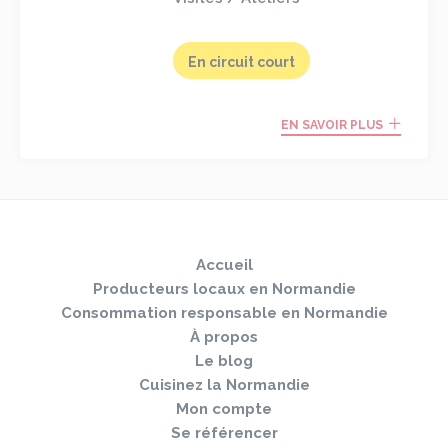
En circuit court
EN SAVOIR PLUS
Sauter
Togg
le
navi
pied
Accueil
de
page
Producteurs locaux en Normandie
Consommation responsable en Normandie
À propos
Le blog
Cuisinez la Normandie
Mon compte
Se référencer