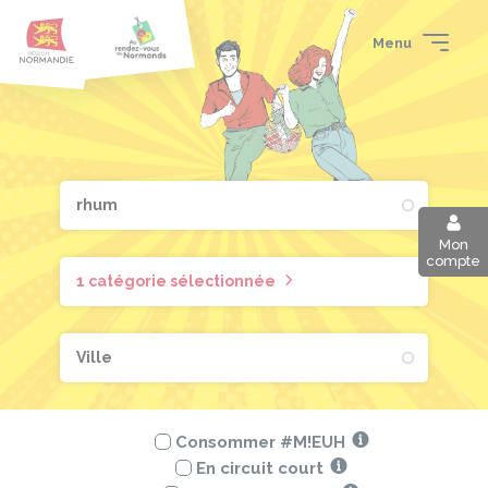
Aller
Passer
Panneau de gestion des cookies
au
au
Menu
contenu
pied
principal
de
page
Mon
compte
1 catégorie sélectionnée
Consommer #M!EUH
En circuit court