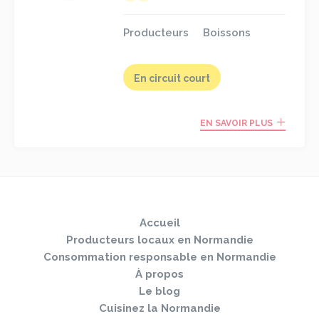
Producteurs
Boissons
En circuit court
EN SAVOIR PLUS
Sauter
Togg
le
navi
pied
Accueil
de
page
Producteurs locaux en Normandie
Consommation responsable en Normandie
À propos
Le blog
Cuisinez la Normandie