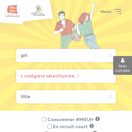
Aller
Passer
Panneau de gestion des cookies
au
au
Menu
contenu
pied
principal
de
page
Mon
compte
1 catégorie sélectionnée
Consommer #M!EUH
En circuit court