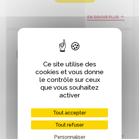
EN SAVOIR PLUS
Le Vast, Manche
La distillerie du
voyageur
Ce site utilise des
cookies et vous donne
Distillerie
le contrôle sur ceux
que vous souhaitez
Producteurs
Boissons
activer
Visites / Ateliers
Tout accepter
En circuit court
Tout refuser
Personnaliser
EN SAVOIR PLUS