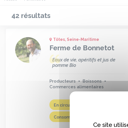
42 résultats
Tôtes, Seine-Maritime
Ferme de Bonnetot
Eaux de vie, apéritifs et jus de
pomme Bio
Producteurs
Boissons
Commerces alimentaires
En circuit court
Consommer #M!EUH
Ce site util