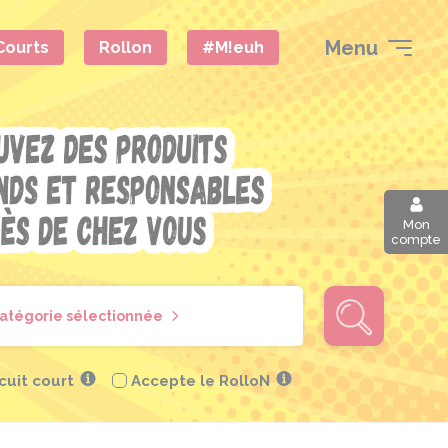
Menu
 Courts
Rollon
#M!euh
Mon
compte
catégorie sélectionnée
rcuit court
Accepte le RolloN