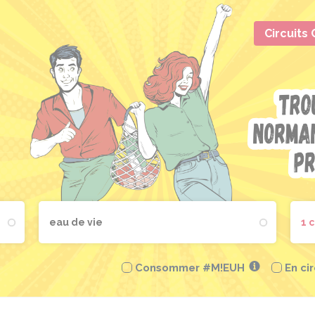
Circuits
1 
Consommer #M!EUH
En ci