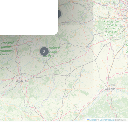
5
2
2
Leaflet
|
©
OpenStreetMap
contributors