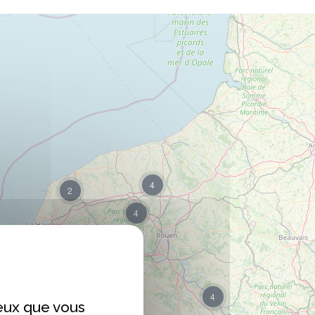
4
2
4
4
4
ceux que vous