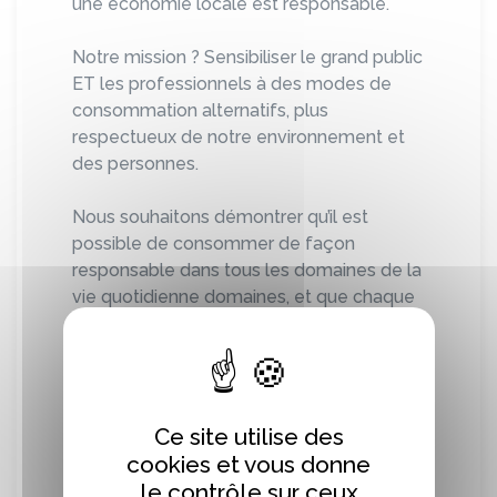
une économie locale est responsable.
Notre mission ? Sensibiliser le grand public
ET les professionnels à des modes de
consommation alternatifs, plus
respectueux de notre environnement et
des personnes.
Nous souhaitons démontrer qu’il est
possible de consommer de façon
responsable dans tous les domaines de la
vie quotidienne domaines, et que chaque
producteur, artisan, commerçant et
prestataires de services peut exercer son
métier dans un souci d’équité, de
solidarité, de justice, de dignité et de
transparence.
Ce site utilise des
cookies et vous donne
Nos 40 adhérents partagent les valeurs
le contrôle sur ceux