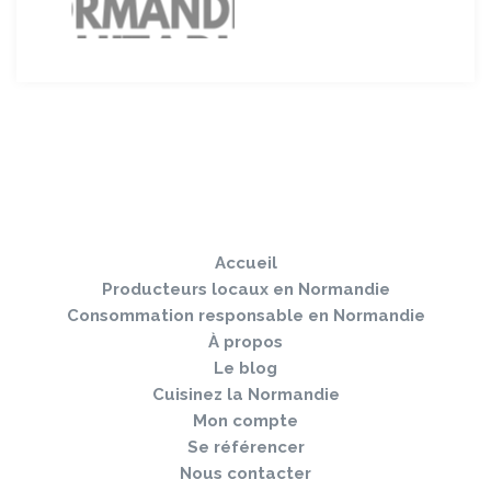
Sauter
Togg
le
navi
pied
Accueil
de
page
Producteurs locaux en Normandie
Consommation responsable en Normandie
À propos
Le blog
Cuisinez la Normandie
Mon compte
Se référencer
Nous contacter