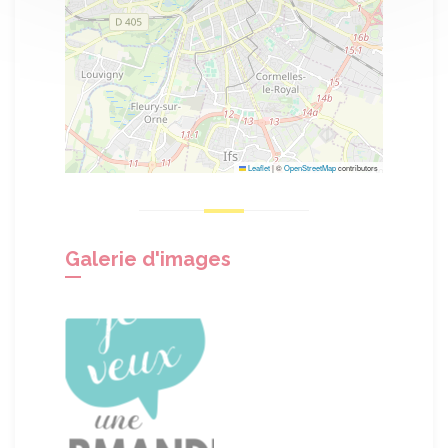
Leaflet
|
©
OpenStreetMap
contributors
Galerie d'images