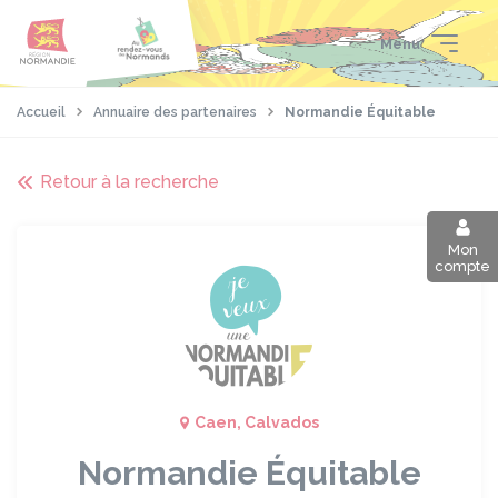
Aller
Passer
Panneau de gestion des cookies
au
au
Menu
contenu
pied
principal
de
page
Accueil
Annuaire des partenaires
Normandie Équitable
Retour à la recherche
Mon
compte
Caen, Calvados
Normandie Équitable