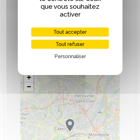
de notre charte : relocalisation de
que vous souhaitez
l’économie, circuit court, partage des
activer
richesses, prix juste, respect de
l’environnement, solidarité internationale…
Tout accepter
Tout refuser
Localisation
Personnaliser
+
−