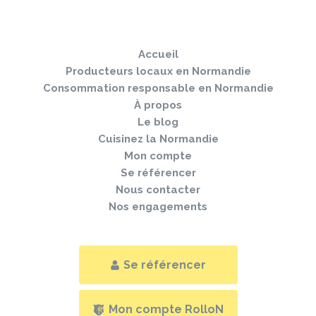
Sauter
Togg
le
navi
pied
Accueil
de
page
Producteurs locaux en Normandie
Consommation responsable en Normandie
À propos
Le blog
Cuisinez la Normandie
Mon compte
Se référencer
Nous contacter
Nos engagements
Se référencer
Mon compte RolloN