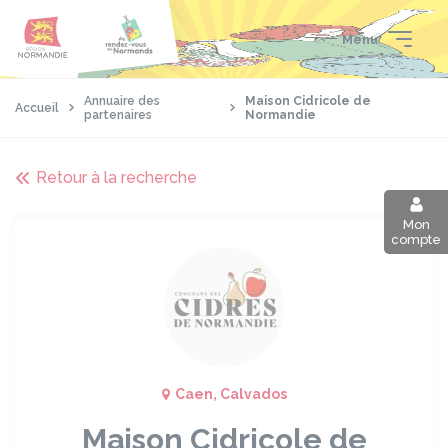
Aller
Passer
Panneau de gestion des cookies
au
au
Menu
contenu
pied
principal
de
page
Annuaire des
Maison Cidricole de
Accueil
partenaires
Normandie
Retour à la recherche
Mon
compte
Caen, Calvados
Maison Cidricole de