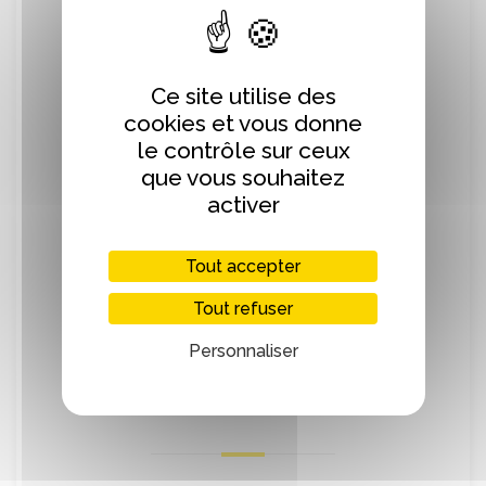
La Maison cidricole de Normandie s’appuie
ainsi sur le professionnalisme de ses
arboriculteurs et cidriculteurs et sur la
qualité et la diversité de leurs produits
Ce site utilise des
dont les plus emblématiques sont les
cookies et vous donne
cidres, les poirés, les jus de pommes, les
le contrôle sur ceux
Pommeau de Normandie, les Calvados ou
que vous souhaitez
encore les vinaigres de cidre.
activer
La Maison Cidricole de Normandie définit
Tout accepter
la stratégie de la filière et met en œuvre
les actions de promotion et de
Tout refuser
communication collectives, grâce aux
soutiens financiers de l’Interprofession
Personnaliser
nationale cidricole (UNICID) et de la
Région Normandie.