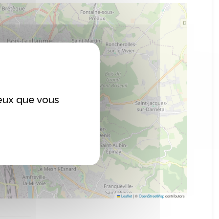
ceux que vous
Leaflet
|
©
OpenStreetMap
contributors