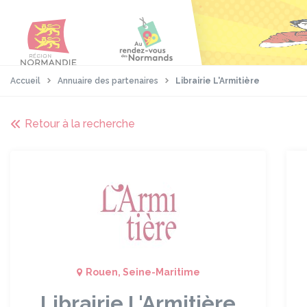
Aller
Passer
Panneau de gestion des cookies
au
au
contenu
pied
principal
de
page
Accueil
Annuaire des partenaires
Librairie L'Armitière
Retour à la recherche
Rouen, Seine-Maritime
Librairie L'Armitière