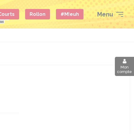
Menu
 Courts
Rollon
#M!euh
Mon
compte