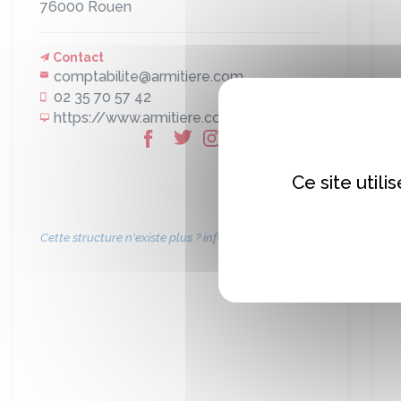
76000
Rouen
Contact
comptabilite@armitiere.com
02 35 70 57 42
https://www.armitiere.com/
Ce site util
Cette structure n'existe plus ? informez-nous !