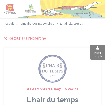
Aller
Passer
Panneau de gestion des cookies
au
au
Menu
contenu
pied
principal
de
page
Accueil
Annuaire des partenaires
L'hair du temps
Retour à la recherche
Mon
compte
Les Monts d'Aunay, Calvados
L'hair du temps