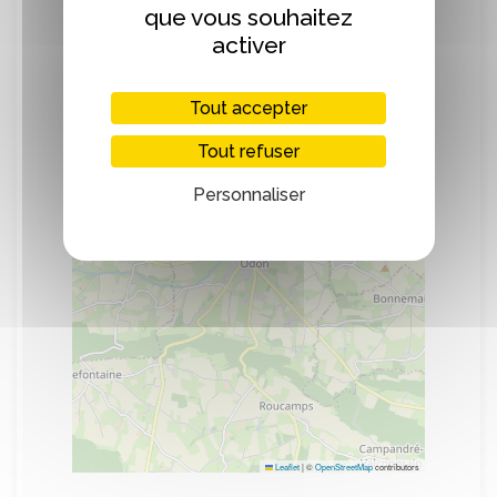
que vous souhaitez
activer
+
−
Tout accepter
Tout refuser
Personnaliser
Leaflet
|
©
OpenStreetMap
contributors