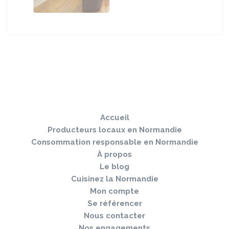
Sauter
Togg
le
navi
pied
Accueil
de
page
Producteurs locaux en Normandie
Consommation responsable en Normandie
À propos
Le blog
Cuisinez la Normandie
Mon compte
Se référencer
Nous contacter
Nos engagements