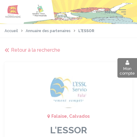
Aller
Passer
Panneau de gestion des cookies
au
au
Menu
contenu
pied
principal
de
page
Accueil
Annuaire des partenaires
L'ESSOR
Retour à la recherche
Mon
compte
Falaise, Calvados
L'ESSOR