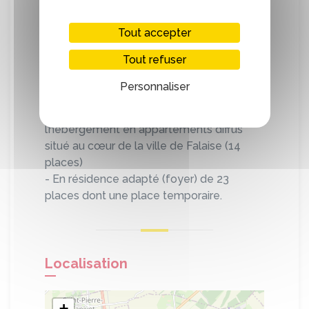
sont proposées :
Tout accepter
- En établissement et service d’aide au
Tout refuser
travail (71 places)
- Par un service d’accompagnement à la
Personnaliser
vie sociale (26 places)
- Par un service d’accompagnement à
l’hébergement en appartements diffus
situé au cœur de la ville de Falaise (14
places)
- En résidence adapté (foyer) de 23
places dont une place temporaire.
Localisation
+