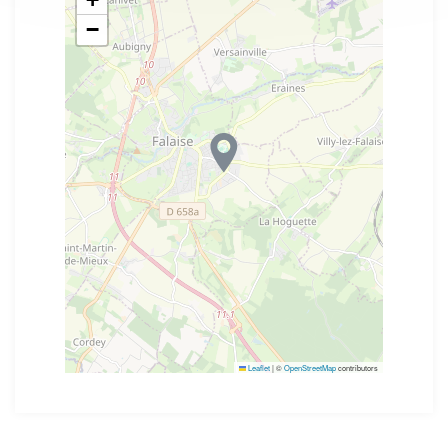
−
Leaflet
|
©
OpenStreetMap
contributors