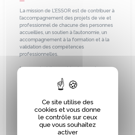
La mission de L’ESSOR est de contribuer à
l’accompagnement des projets de vie et
professionnel de chacune des personnes
accueillies, un soutien à l’autonomie, un
accompagnement à la formation et à la
validation des compétences
professionnelles.
Leur accès à l'ensemble des services
offerts par la collectivité est favorisé pour
un plein exercice de la citoyenneté.
L’ESSOR Falaise accueille des hommes et
Ce site utilise des
des femmes en situation de handicap
cookies et vous donne
intellectuel ou psychique à partir de 20
le contrôle sur ceux
ans.
que vous souhaitez
activer
Différentes modalités d’accompagnement