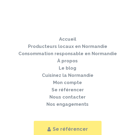
Sauter
Togg
le
navi
pied
Accueil
de
page
Producteurs locaux en Normandie
Consommation responsable en Normandie
À propos
Le blog
Cuisinez la Normandie
Mon compte
Se référencer
Nous contacter
Nos engagements
Se référencer