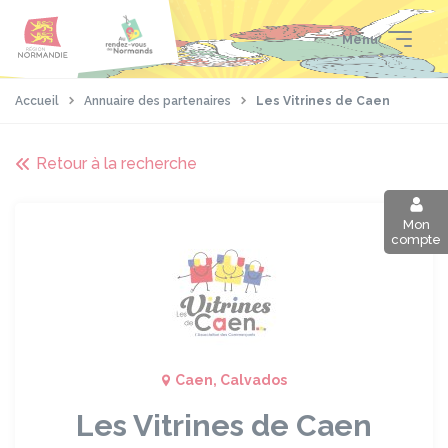
Aller
Passer
Panneau de gestion des cookies
au
au
Menu
contenu
pied
principal
de
page
Accueil
Annuaire des partenaires
Les Vitrines de Caen
Retour à la recherche
Mon
compte
Caen, Calvados
Les Vitrines de Caen