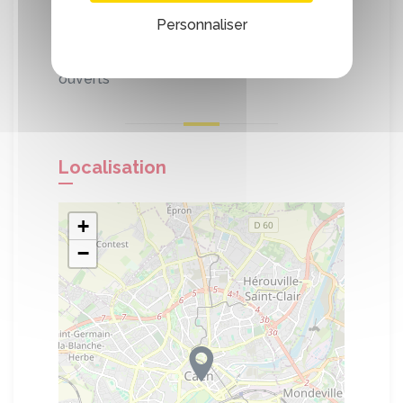
Nous mettons également en place des
Personnaliser
outils shopping : chèques cadeaux, appli
mobile BOUTIC... Nos bureaux sont
ouverts
Localisation
+
−