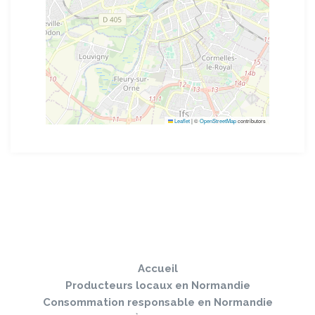
Leaflet
|
©
OpenStreetMap
contributors
Sauter
Togg
le
navi
pied
Accueil
de
page
Producteurs locaux en Normandie
Consommation responsable en Normandie