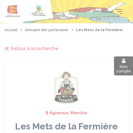
Aller
Passer
Panneau de gestion des cookies
au
au
Menu
contenu
pied
principal
de
page
Accueil
Annuaire des partenaires
Les Mets de la Fermière
Retour à la recherche
Mon
compte
Agneaux, Manche
Les Mets de la Fermière