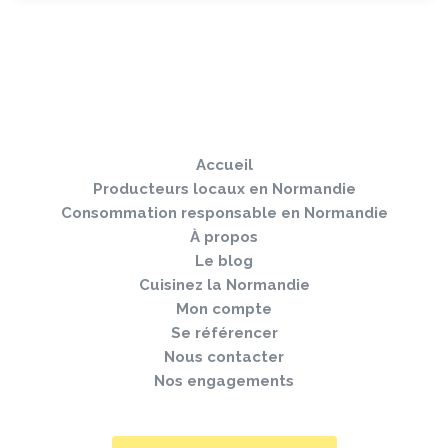
Sauter
Togg
le
navi
pied
Accueil
de
page
Producteurs locaux en Normandie
Consommation responsable en Normandie
À propos
Le blog
Cuisinez la Normandie
Mon compte
Se référencer
Nous contacter
Nos engagements