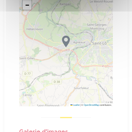
−
Leaflet
|
©
OpenStreetMap
contributors
Galerie d'images