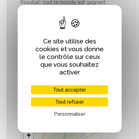
Résultat : tout le monde est gagnant.
En venant aux Mets de la Fermière, vous
trouverez tout ce qu’il faut pour vous
concocter un repas 100 % manchois… ou
presque.
Ce site utilise des
cookies et vous donne
De l’alimentaire essentiellement, mais pas
le contrôle sur ceux
que.
que vous souhaitez
Pour le moment, le magasin travaille avec
activer
52 producteurs, et ce n’est pas fini !
Tout accepter
Tout refuser
Personnaliser
Localisation
+