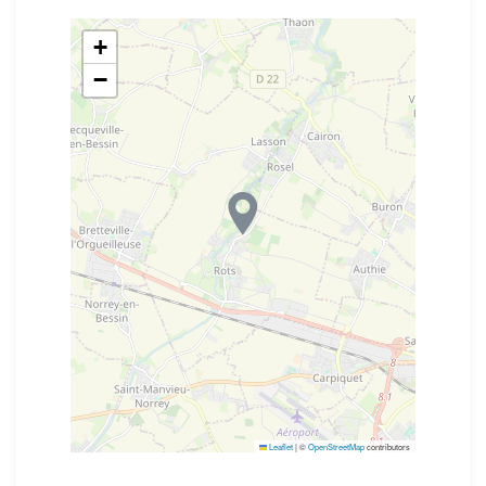
+
−
Leaflet
|
©
OpenStreetMap
contributors