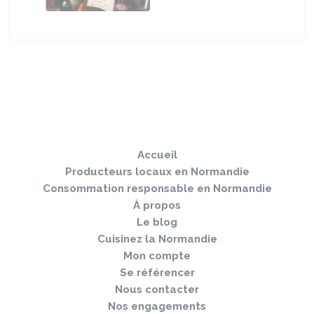
Sauter
Togg
le
navi
pied
Accueil
de
page
Producteurs locaux en Normandie
Consommation responsable en Normandie
À propos
Le blog
Cuisinez la Normandie
Mon compte
Se référencer
Nous contacter
Nos engagements