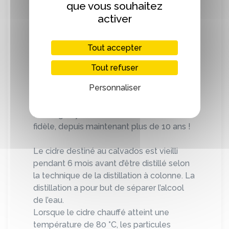
que vous souhaitez
Un savoir-faire également reconnu par le
activer
monde de la gastronomie et de la
mixologie.
Tout accepter
De belles tables, des chefs étoilés, des
épiceries fines, mais aussi des bars
Tout refuser
branchés… nous font confiance. Nous
Personnaliser
sommes très fiers que Colin Fields, Chef
barmaid mondialement reconnu du Bar
Hemingway au Ritz-Paris, nous reste
fidèle, depuis maintenant plus de 10 ans !
Le cidre destiné au calvados est vieilli
pendant 6 mois avant d’être distillé selon
la technique de la distillation à colonne. La
distillation a pour but de séparer l’alcool
de l’eau.
Lorsque le cidre chauffé atteint une
température de 80 °C, les particules