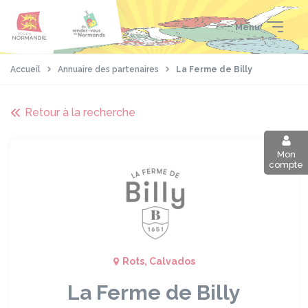
Aller
Passer
Panneau de gestion des cookies
au
au
Menu
contenu
pied
principal
de
page
Accueil
Annuaire des partenaires
La Ferme de Billy
Retour à la recherche
Mon
compte
Rots, Calvados
La Ferme de Billy