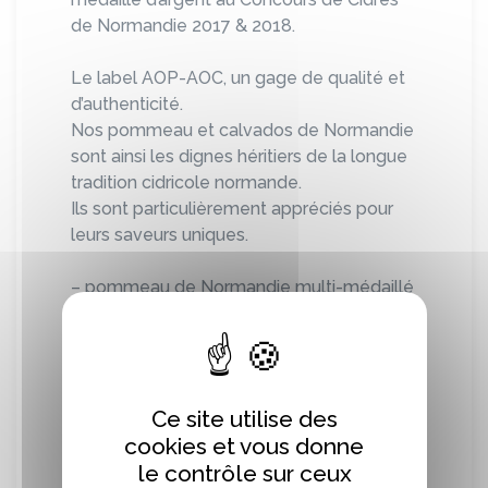
de Normandie 2017 & 2018.
Le label AOP-AOC, un gage de qualité et
d’authenticité.
Nos pommeau et calvados de Normandie
sont ainsi les dignes héritiers de la longue
tradition cidricole normande.
Ils sont particulièrement appréciés pour
leurs saveurs uniques.
– pommeau de Normandie multi-médaillé
en 2011-2013- 2014-2015-2018 au
Concours des AOC-AOP de Cambremer
– calvados hors d’âge médaille d’Argent au
Concours des Oenologues de France
Ce site utilise des
2019 et nommé Ambassadeur de
cookies et vous donne
l’Appellation Calvados de Normandie
le contrôle sur ceux
2018.