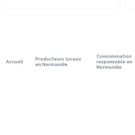
Sauter
le
pied
Consommation
de
Producteurs locaux
Accueil
responsable en
page
en Normandie
Normandie