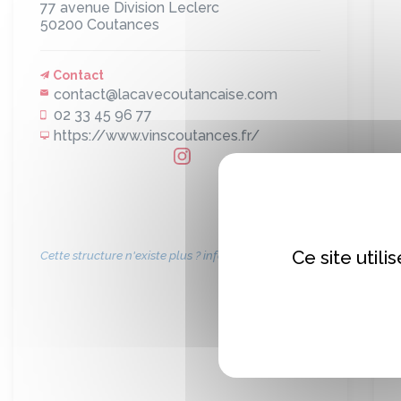
77 avenue Division Leclerc
50200
Coutances
Contact
contact@lacavecoutancaise.com
02 33 45 96 77
https://www.vinscoutances.fr/
Ce site util
Cette structure n'existe plus ? informez-nous !