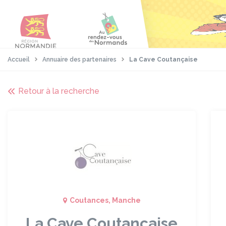
Aller
Passer
Panneau de gestion des cookies
au
au
contenu
pied
principal
de
page
Accueil
Annuaire des partenaires
La Cave Coutançaise
Retour à la recherche
Coutances, Manche
La Cave Coutançaise