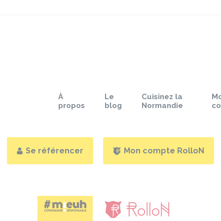
À
Le
Cuisinez la
M
propos
blog
Normandie
c
Se référencer
Mon compte RolloN