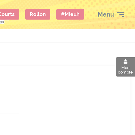
Menu
 Courts
Rollon
#M!euh
Mon
compte