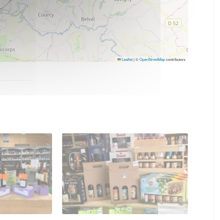
Leaflet
|
©
OpenStreetMap
contributors